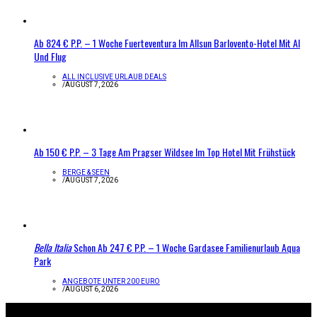
Ab 824 € P.P. – 1 Woche Fuerteventura Im Allsun Barlovento-Hotel Mit AI
Und Flug
ALL INCLUSIVE URLAUB DEALS
/
AUGUST 7, 2026
Ab 150 € P.P. – 3 Tage Am Pragser Wildsee Im Top Hotel Mit Frühstück
BERGE & SEEN
/
AUGUST 7, 2026
Bella Italia
Schon Ab 247 € P.P. – 1 Woche Gardasee Familienurlaub Aqua
Park
ANGEBOTE UNTER 200 EURO
/
AUGUST 6, 2026
Infos zur Seite