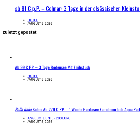
ab 81 € p.P. – Colmar: 3 Tage in der elsässischen Kleinst
HOTEL
/
AUGUST 5, 2026
zuletzt gepostet
Ab 99 € P.P. – 3 Tage Bodensee Mit Frühstück
HOTEL
/
AUGUST 5, 2026
Bella Italia
Schon Ab 279 € P.P. – 1 Woche Gardasee Familienurlaub Aqua Par
ANGEBOTE UNTER 200 EURO
/
AUGUST 5, 2026