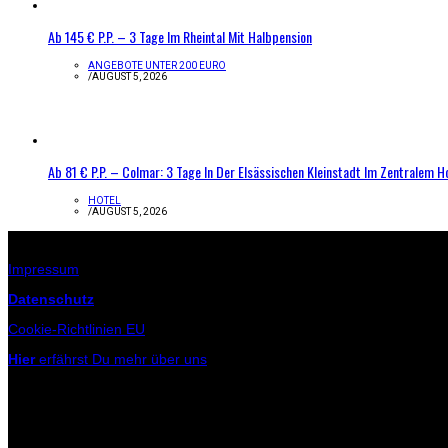
Ab 145 € P.P. – 3 Tage Im Rheintal Mit Halbpension
ANGEBOTE UNTER 200 EURO
/
AUGUST 5, 2026
Ab 81 € P.P. – Colmar: 3 Tage In Der Elsässischen Kleinstadt Im Zentralem H
HOTEL
/
AUGUST 5, 2026
Infos zur Seite
Impressum
Datenschutz
Cookie-Richtlinien EU
Hier
erfährst Du mehr über uns