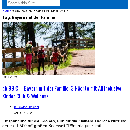
HOME
POSTS TAGGED "BAYERN MIT DER FAMILIE"
Tag:
Bayern mit der Familie
1883 VIEWS
ab 99 € – Bayern mit der Familie: 3 Nächte mit All Inclusive,
Kinder Club & Wellness
PAUSCHALREISEN
/
APRIL 4, 2023
Entspannung für die Großen, Fun für die Kleinen! Tägliche Nutzung
der ca. 1.500 m² großen Badewelt "Römerlagune" mit...