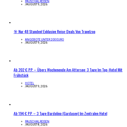
PAUSCHALREISEN
/
AUGUST 9, 2026
🎯 Nur 48 Stunden! Exklusive Reise-Deals Von Travelzoo
ANGEBOTE UNTER 200 EURO
/
AUGUST 9, 2026
Ab 202 € P.P. – Übers Wochenende Am Attersee: 3 Tage Im Top-Hotel Mit
Frühstück
HOTEL
/
AUGUST 9, 2026
Ab 194 € P.P. – 3 Tage Bardolino (Gardasee) Im Zentralen Hotel
PAUSCHALREISEN
/
AUGUST 8, 2026