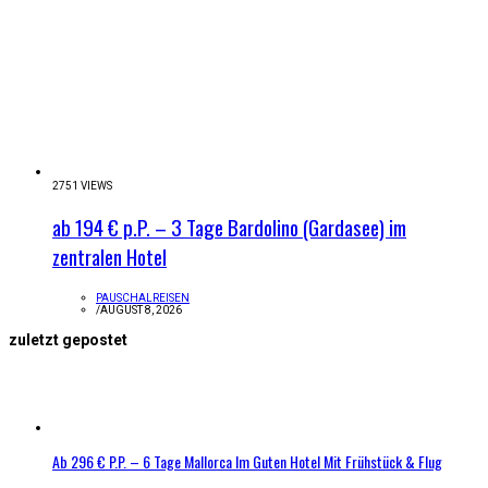
2751 VIEWS
ab 194 € p.P. – 3 Tage Bardolino (Gardasee) im
zentralen Hotel
PAUSCHALREISEN
/
AUGUST 8, 2026
zuletzt gepostet
Ab 296 € P.P. – 6 Tage Mallorca Im Guten Hotel Mit Frühstück & Flug