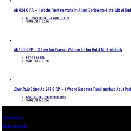
Ab 824 € P.P. – 1 Woche Fuerteventura Im Allsun Barlovento-Hotel Mit AI Und
ALL INCLUSIVE URLAUB DEALS
/
AUGUST 7, 2026
Ab 150 € P.P. – 3 Tage Am Pragser Wildsee Im Top Hotel Mit Frühstück
BERGE & SEEN
/
AUGUST 7, 2026
Bella Italia
Schon Ab 247 € P.P. – 1 Woche Gardasee Familienurlaub Aqua Par
ANGEBOTE UNTER 200 EURO
/
AUGUST 6, 2026
Infos zur Seite
Impressum
Datenschutz