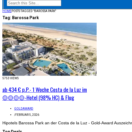
HOME
POSTS TAGGED "BAROSSA PARK"
Tag:
Barossa Park
5753 VIEWS
ab 434 € p.P.- 1 Woche Costa de la Luz im
🟡🟡🟡🟡-Hotel (98% HC) & Flug
GOLDAWARD
/
FEBRUAR 5, 2026
Hipotels Barossa Park an der Costa de la Luz - Gold-Award Auszeich
Top Deals