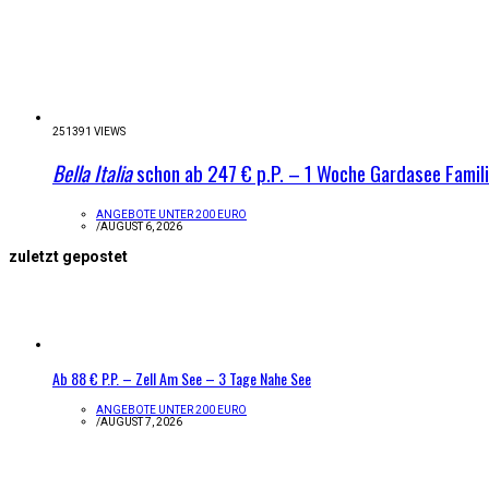
251391 VIEWS
Bella Italia
schon ab 247 € p.P. – 1 Woche Gardasee Famil
ANGEBOTE UNTER 200 EURO
/
AUGUST 6, 2026
zuletzt gepostet
Ab 88 € P.P. – Zell Am See – 3 Tage Nahe See
ANGEBOTE UNTER 200 EURO
/
AUGUST 7, 2026