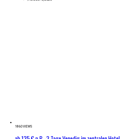
1860 VIEWS
ab 135 € p.P. -3 Tage Venedig im zentralen Hotel