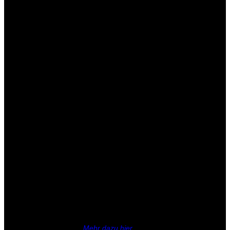
Gut zu Wissen
In den
meistens aufgeführten Links in den Buttons sind sogenannte
Affiliate Links enthalten.
Mehr dazu hier