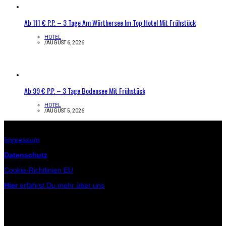
Ab 111 € P.P. – 3 Tage Am Wörthersee Im Top Hotel Mit Frühstück
HOTEL
/
AUGUST 6, 2026
Ab 99 € P.P. – 3 Tage Bodensee Mit Frühstück
HOTEL
/
AUGUST 5, 2026
Infos zur Seite
Impressum
Datenschutz
Cookie-Richtlinien EU
Hier
erfährst Du mehr über uns