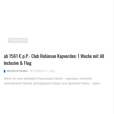
8960 VIEWS
ab 1561 € p.P.- Club Robinson Kapverden: 1 Woche mit All
Inclusive & Flug
NEUERÖFFNUNG
/
SEPTEMBER 11, 2025
Wenn ihr vom perfekten Paarurlaub träumt – irgendwo zwischen
unendlichem Strand, türkisblauem Ozean und absoluter Ruhe – dann...