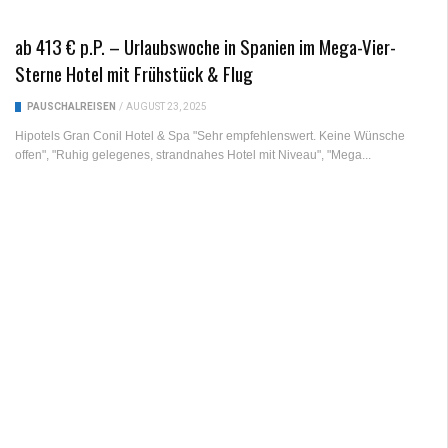
ab 413 € p.P. – Urlaubswoche in Spanien im Mega-Vier-
Sterne Hotel mit Frühstück & Flug
PAUSCHALREISEN
/
AUGUST 23, 2025
Hipotels Gran Conil Hotel & Spa "Sehr empfehlenswert. Keine Wünsche
offen", "Ruhig gelegenes, strandnahes Hotel mit Niveau", "Mega...