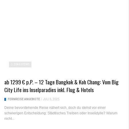
2046 VIEWS
ab 1299 € p.P. – 12 Tage Bangkok & Koh Chang: Vom Big
City Life ins Inselparadies inkl. Flug & Hotels
FERNREISE ANGEBOTE
/
JULI 5, 2025
Deine bevorstehende Reise nähert sich, doch du stehst vor einer
schwierigen Entscheidung: Städtisches Treiben oder Inselidylle? Warum
nicht...