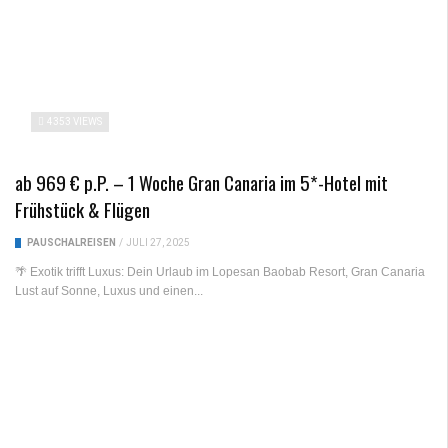
4353 VIEWS
ab 969 € p.P. – 1 Woche Gran Canaria im 5*-Hotel mit
Frühstück & Flügen
PAUSCHALREISEN
/
JULI 27, 2025
🌴 Exotik trifft Luxus: Dein Urlaub im Lopesan Baobab Resort, Gran Canaria
Lust auf Sonne, Luxus und einen...