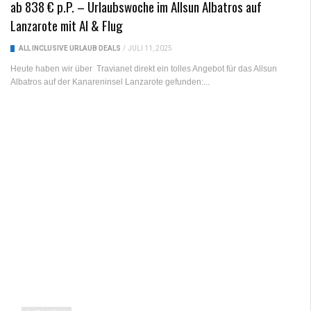
ab 838 € p.P. – Urlaubswoche im Allsun Albatros auf
Lanzarote mit AI & Flug
ALL INCLUSIVE URLAUB DEALS
/
JULI 11, 2025
Heute haben wir über Travianet direkt ein tolles Angebot für das Allsun
Albatros auf der Kanareninsel Lanzarote gefunden:...