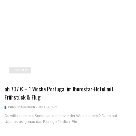
795 VIEWS
ab 707 € – 1 Woche Portugal im Iberostar-Hotel mit
Frühstück & Flug
PAUSCHALREISEN
/
JULI 24, 2025
Du willst nochmal Sonne tanken, bevor der Winter kommt? Dann hat
Urlaubsrosi genau das Richtige für dich: Ein...