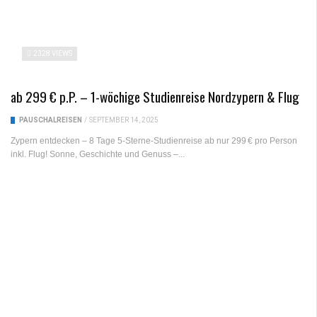
2328 VIEWS
ab 299 € p.P. – 1-wöchige Studienreise Nordzypern & Flug
PAUSCHALREISEN
/
SEPTEMBER 14, 2025
Zypern entdecken – 8 Tage 5-Sterne-Studienreise ab nur 299 € pro Person
inkl. Flug! Sonne, Geschichte und Genuss –...