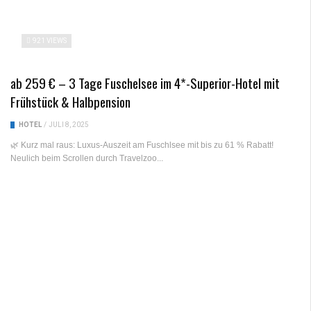
921 VIEWS
ab 259 € – 3 Tage Fuschelsee im 4*-Superior-Hotel mit
Frühstück & Halbpension
HOTEL
/
JULI 8, 2025
🌿 Kurz mal raus: Luxus-Auszeit am Fuschlsee mit bis zu 61 % Rabatt!
Neulich beim Scrollen durch Travelzoo...