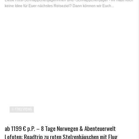
Liebe Rosi-Schnäppchenjägerinnen und -Schnäppchenjäger - Ihr habt noch
keine Idee für Euer nächstes Reiseziel? Dann können wir Euch...
1782 VIEWS
ab 1199 € p.P. – 8 Tage Norwegen & Abenteuerwelt
Lofoten: Roadtrip zu roten Stelzenhäuschen mit Flug