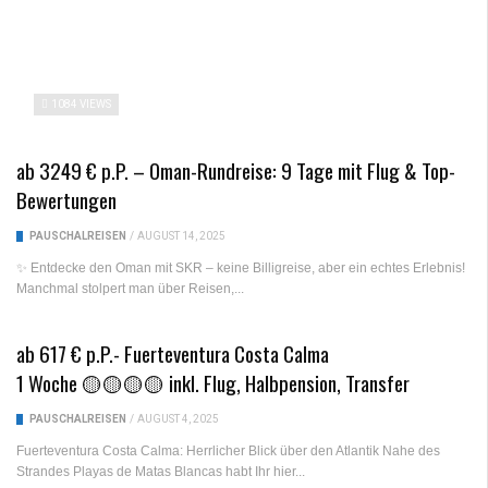
1084 VIEWS
ab 3249 € p.P. – Oman-Rundreise: 9 Tage mit Flug & Top-
Bewertungen
PAUSCHALREISEN
/
AUGUST 14, 2025
✨ Entdecke den Oman mit SKR – keine Billigreise, aber ein echtes Erlebnis!
Manchmal stolpert man über Reisen,...
ab 617 € p.P.- Fuerteventura Costa Calma
1 Woche 🟡🟡🟡🟡 inkl. Flug, Halbpension, Transfer
PAUSCHALREISEN
/
AUGUST 4, 2025
Fuerteventura Costa Calma: Herrlicher Blick über den Atlantik Nahe des
Strandes Playas de Matas Blancas habt Ihr hier...