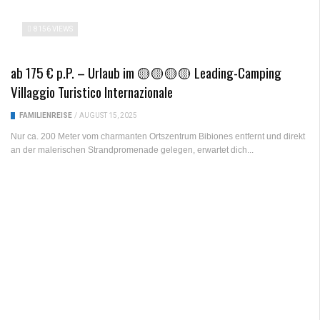
8156 VIEWS
ab 175 € p.P. – Urlaub im 🟡🟡🟡🟡 Leading-Camping
Villaggio Turistico Internazionale
FAMILIENREISE
/
AUGUST 15, 2025
Nur ca. 200 Meter vom charmanten Ortszentrum Bibiones entfernt und direkt
an der malerischen Strandpromenade gelegen, erwartet dich...