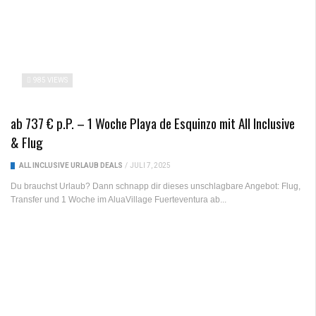
985 VIEWS
ab 737 € p.P. – 1 Woche Playa de Esquinzo mit All Inclusive
& Flug
ALL INCLUSIVE URLAUB DEALS
/
JULI 7, 2025
Du brauchst Urlaub? Dann schnapp dir dieses unschlagbare Angebot: Flug,
Transfer und 1 Woche im AluaVillage Fuerteventura ab...