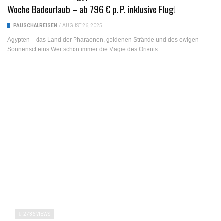
Woche Badeurlaub – ab 796 € p. P. inklusive Flug!
PAUSCHALREISEN
/
AUGUST 26, 2025
Ägypten – das Land der Pharaonen, goldenen Strände und des ewigen
Sonnenscheins.Wer schon immer die Magie des Orients...
2736 VIEWS