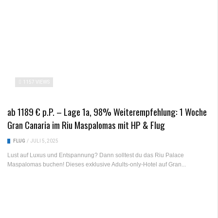
1157 VIEWS
ab 1189 € p.P. – Lage 1a, 98% Weiterempfehlung: 1 Woche
Gran Canaria im Riu Maspalomas mit HP & Flug
FLUG
/
JULI 5, 2025
Lust auf Luxus und Entspannung? Dann solltest du das Riu Palace
Maspalomas buchen! Dieses exklusive Adults-only-Hotel auf Gran...