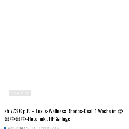
7069 VIEWS
ab 773 € p.P. – Luxus-Wellness Rhodos-Deal: 1 Woche im 🟡
🟡🟡🟡🟡-Hotel inkl. HP &Flüge
GRIECHENLAND
/
SEPTEMBER 4, 2025