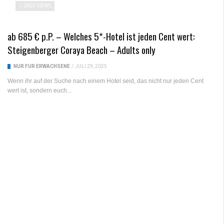
2855 VIEWS
ab 685 € p.P. – Welches 5*-Hotel ist jeden Cent wert:
Steigenberger Coraya Beach – Adults only
NUR FÜR ERWACHSENE
/
JULI 29, 2025
Wenn ihr auf der Suche nach einem Hotel seid, das nicht nur jeden Cent
wert ist, sondern euch...