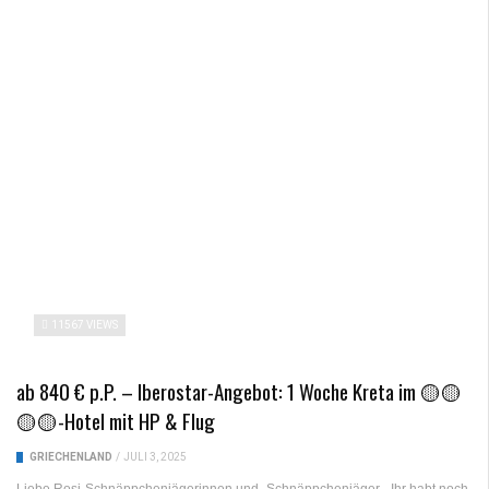
11567 VIEWS
ab 840 € p.P. – Iberostar-Angebot: 1 Woche Kreta im 🟡🟡
🟡🟡-Hotel mit HP & Flug
GRIECHENLAND
/
JULI 3, 2025