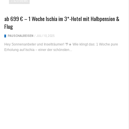
673 VIEWS
ab 699 € – 1 Woche Ischia im 3*-Hotel mit Halbpension &
Flug
PAUSCHALREISEN
/
JULI 10, 2025
Hey Sonnenanbeter und Inselträumer! 🌴☀️ Wie klingt das: 1 Woche pure
Erholung auf Ischia – einer der schönsten...