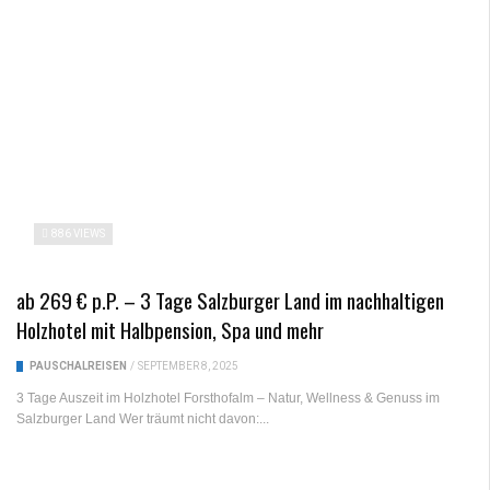
886 VIEWS
ab 269 € p.P. – 3 Tage Salzburger Land im nachhaltigen
Holzhotel mit Halbpension, Spa und mehr
PAUSCHALREISEN
/
SEPTEMBER 8, 2025
3 Tage Auszeit im Holzhotel Forsthofalm – Natur, Wellness & Genuss im
Salzburger Land Wer träumt nicht davon:...