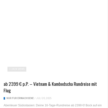
2424 VIEWS
ab 2399 € p.P. – Vietnam & Kambodscha Rundreise mit
Flug
NUR FÜR ERWACHSENE
/
JULI 20, 2025
Abenteuer Südostasien: Deine 16-Tage-Rundreise ab 2399 €! Bock auf ein