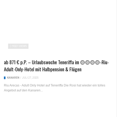
9021 VIEWS
ab 871 € p.P. – Urlaubswoche Teneriffa im 🟡🟡🟡🟡-Riu-
Adult-Only-Hotel mit Halbpension & Flügen
KANAREN
/
JULI 27, 2025
Riu Arecas - Adult Only Hotel auf Teneriffa Die Rosi hat wieder ein tolles
Angebot auf den Kanaren...