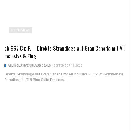
2333 VIEWS
ab 967 € p.P. – Direkte Strandlage auf Gran Canaria mit All
Inclusive & Flug
ALL INCLUSIVE URLAUB DEALS
/
SEPTEMBER 12, 2025
Direkte Strandlage auf Gran Canaria mit All Inclusive - TOP Willkommen im
Paradies des TUI Blue Suite Princess...