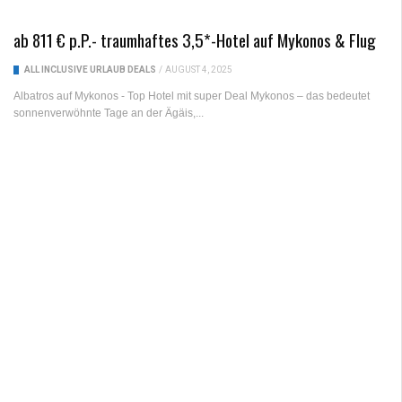
ab 811 € p.P.- traumhaftes 3,5*-Hotel auf Mykonos & Flug
ALL INCLUSIVE URLAUB DEALS
/
AUGUST 4, 2025
Albatros auf Mykonos - Top Hotel mit super Deal Mykonos – das bedeutet
sonnenverwöhnte Tage an der Ägäis,...