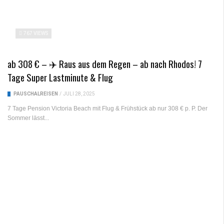
767 VIEWS
ab 308 € – ✈️ Raus aus dem Regen – ab nach Rhodos! 7
Tage Super Lastminute & Flug
PAUSCHALREISEN
/
JULI 28, 2025
7 Tage Pension Victoria Beach mit Flug & Frühstück ab nur 308 € p. P. Der
Sommer lässt...