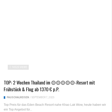
14525 VIEWS
TOP: 2 Wochen Thailand im 🟡🟡🟡🟡🟡-Resort mit
Frühstück & Flug ab 1370 € p.P.
PAUSCHALREISEN
/
SEPTEMBER 7, 2025
Top Preis für das Eden Beach Resort nahe Khao Lak Wow, heute haben wir
ein Top Angebot für...