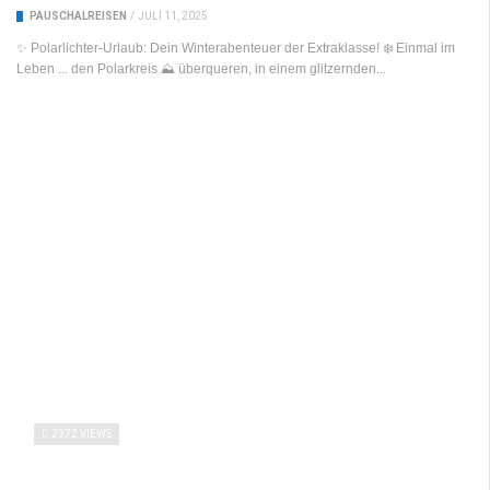
PAUSCHALREISEN
/
JULI 11, 2025
✨ Polarlichter-Urlaub: Dein Winterabenteuer der Extraklasse! ❄️ Einmal im
Leben ... den Polarkreis ⛰️ überqueren, in einem glitzernden...
2372 VIEWS