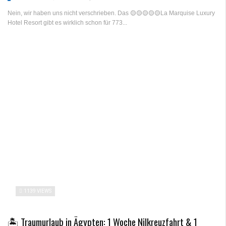
Nein, wir haben uns nicht verschrieben. Das 🟡🟡🟡🟡🟡La Marquise Luxury
Hotel Resort gibt es wirklich schon für 773...
1139 VIEWS
🏝️ Traumurlaub in Ägypten: 1 Woche Nilkreuzfahrt & 1