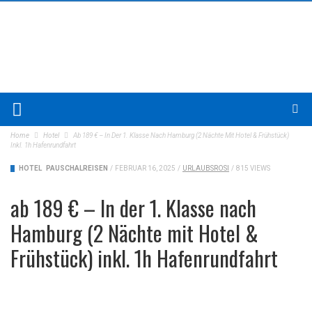
Home
Hotel
Ab 189 € – In Der 1. Klasse Nach Hamburg (2 Nächte Mit Hotel & Frühstück)
Inkl. 1h Hafenrundfahrt
HOTEL
PAUSCHALREISEN
/
FEBRUAR 16, 2025
/
URLAUBSROSI
/
815 VIEWS
ab 189 € – In der 1. Klasse nach
Hamburg (2 Nächte mit Hotel &
Frühstück) inkl. 1h Hafenrundfahrt