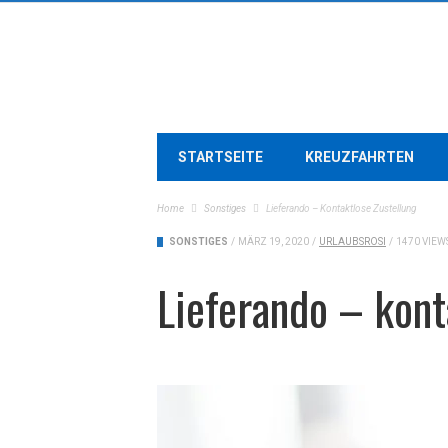
STARTSEITE
KREUZFAHRTEN
Home
Sonstiges
Lieferando – Kontaktlose Zustellung
SONSTIGES
/
MÄRZ 19, 2020
/
URLAUBSROSI
/
1470 VIEW
Lieferando – kont