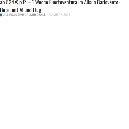
ab 824 € p.P. – 1 Woche Fuerteventura im Allsun Barlovento-
Hotel mit AI und Flug
ALL INCLUSIVE URLAUB DEALS
/
AUGUST 7, 2026