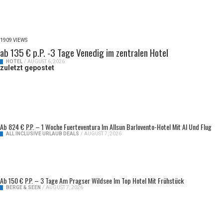
1909 VIEWS
ab 135 € p.P. -3 Tage Venedig im zentralen Hotel
HOTEL
/
AUGUST 6, 2026
zuletzt gepostet
Ab 824 € P.P. – 1 Woche Fuerteventura Im Allsun Barlovento-Hotel Mit AI Und Flug
ALL INCLUSIVE URLAUB DEALS
/
AUGUST 7, 2026
Ab 150 € P.P. – 3 Tage Am Pragser Wildsee Im Top Hotel Mit Frühstück
BERGE & SEEN
/
AUGUST 7, 2026