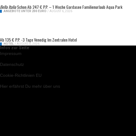
Bella Italia
Schon Ab 247 € P.P. – 1 Woche Gardasee Familienurlaub Aqua Park
ANGEBOTE UNTER 200 EURO
/
AUGUST 6, 2026
Ab 135 € P.P. -3 Tage Venedig Im Zentralen Hotel
HOTEL
/
AUGUST 6, 2026
Infos zur Seite
Impressum
Datenschutz
Cookie-Richtlinien EU
Hier
erfährst Du mehr über uns