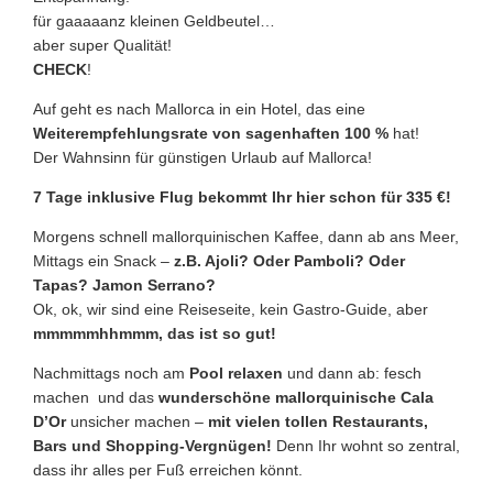
für gaaaaanz kleinen Geldbeutel…
aber super Qualität!
CHECK
!
Auf geht es nach Mallorca in ein Hotel, das eine
Weiterempfehlungsrate von sagenhaften 100 %
hat!
Der Wahnsinn für günstigen Urlaub auf Mallorca!
7 Tage inklusive Flug bekommt Ihr hier schon für 335 €!
Morgens schnell mallorquinischen Kaffee, dann ab ans Meer,
Mittags ein Snack –
z.B. Ajoli? Oder Pamboli? Oder
Tapas? Jamon Serrano?
Ok, ok, wir sind eine Reiseseite, kein Gastro-Guide, aber
mmmmmhhmmm, das ist so gut!
Nachmittags noch am
Pool relaxen
und dann ab: fesch
machen und das
wunderschöne mallorquinische Cala
D’Or
unsicher machen –
mit vielen tollen Restaurants,
Bars und Shopping-Vergnügen!
Denn Ihr wohnt so zentral,
dass ihr alles per Fuß erreichen könnt.