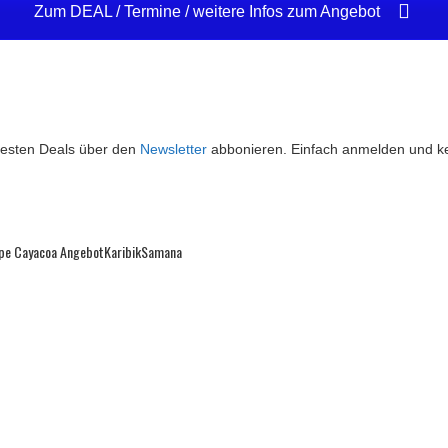
Zum DEAL / Termine / weitere Infos zum Angebot
 besten Deals über den
Newsletter
abbonieren. Einfach anmelden und k
ipe Cayacoa Angebot
Karibik
Samana