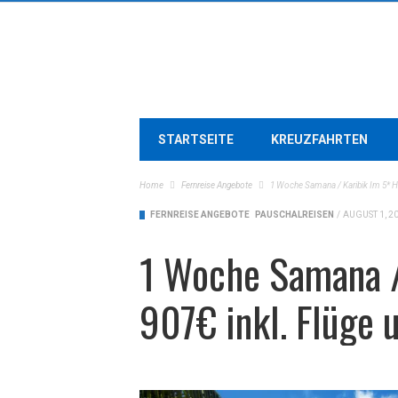
STARTSEITE
KREUZFAHRTEN
Home
Fernreise Angebote
1 Woche Samana / Karibik Im 5* Hot
FERNREISE ANGEBOTE
PAUSCHALREISEN
/
AUGUST 1, 2
1 Woche Samana / 
907€ inkl. Flüge 