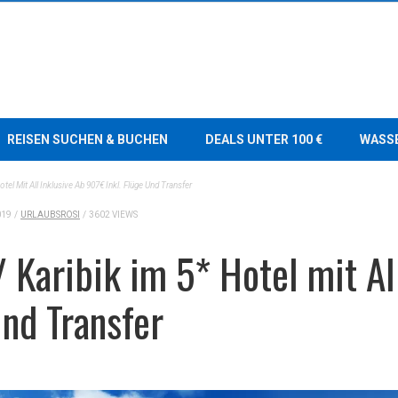
REISEN SUCHEN & BUCHEN
DEALS UNTER 100 €
WASS
el Mit All Inklusive Ab 907€ Inkl. Flüge Und Transfer
019
/
URLAUBSROSI
/
3602 VIEWS
Karibik im 5* Hotel mit All
und Transfer