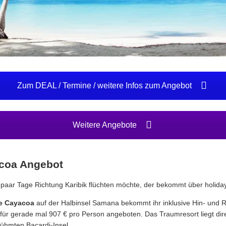
Zum DEAL / Termine / weitere Infos zum Angebot
Weitere Angebote
acoa Angebot
 paar Tage Richtung Karibik flüchten möchte, der bekommt über holid
pe Cayacoa
auf der Halbinsel Samana bekommt ihr inklusive Hin- und R
 für gerade mal 907 € pro Person angeboten. Das Traumresort liegt dire
ühmten Bacardi-Insel.