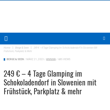
Home
Berge & Seen
249 € – 4 Tage Glamping Im Schokoladendorf In Slowenien Mit
Frühstück, Parkplatz & Mehr
BERGE & SEEN
/
MÄRZ 21, 2023
/
ANNIKA
/
685 VIEWS
249 € – 4 Tage Glamping im
Schokoladendorf in Slowenien mit
Frühstück, Parkplatz & mehr