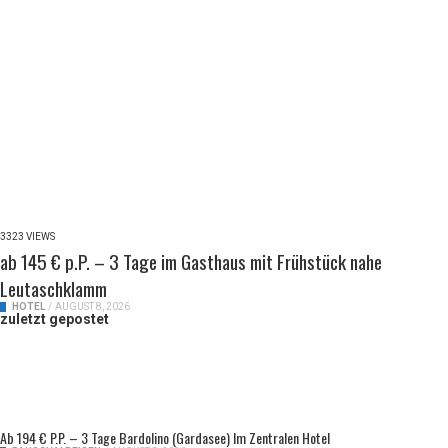
3323 VIEWS
ab 145 € p.P. – 3 Tage im Gasthaus mit Frühstück nahe
Leutaschklamm
HOTEL
/
AUGUST 8, 2026
zuletzt gepostet
Ab 194 € P.P. – 3 Tage Bardolino (Gardasee) Im Zentralen Hotel