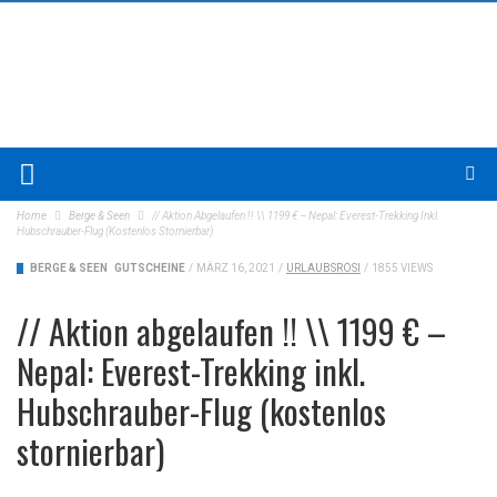
Home
Berge & Seen
// Aktion Abgelaufen !! \\ 1199 € – Nepal: Everest-Trekking Inkl.
Hubschrauber-Flug (kostenlos Stornierbar)
BERGE & SEEN
GUTSCHEINE
/
MÄRZ 16, 2021
/
URLAUBSROSI
/
1855 VIEWS
// Aktion abgelaufen !! \\ 1199 € –
Nepal: Everest-Trekking inkl.
Hubschrauber-Flug (kostenlos
stornierbar)