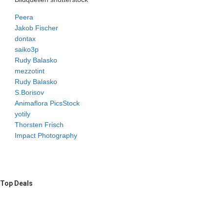
Peera
Jakob Fischer
dontax
saiko3p
Rudy Balasko
mezzotint
Rudy Balasko
S.Borisov
Animaflora PicsStock
yotily
Thorsten Frisch
Impact Photography
Top Deals