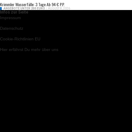
Krimmler Wasserfälle: 3 Tage Ab 94 € P.P.
ANGEBOTE UNTER 200 EURO
/
AUGUST 8, 2026
Infos zur Seite
Impressum
Datenschutz
Cookie-Richtlinien EU
Hier
erfährst Du mehr über uns