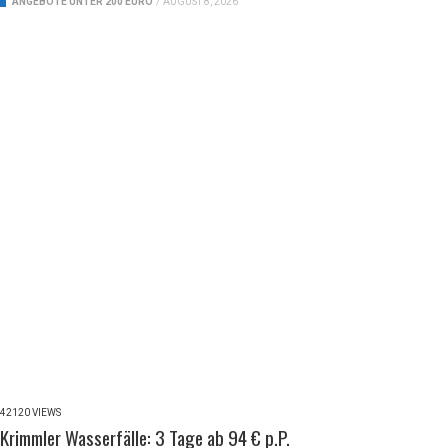
ANGEBOTE UNTER 200 EURO
/
AUGUST 8, 2026
42120 VIEWS
Krimmler Wasserfälle: 3 Tage ab 94 € p.P.