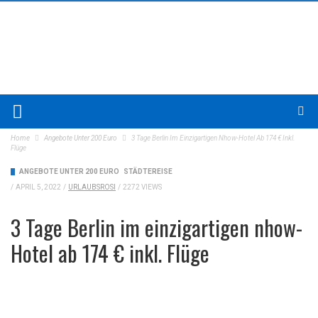
Home
Angebote Unter 200 Euro
3 Tage Berlin Im Einzigartigen Nhow-Hotel Ab 174 € Inkl.
Flüge
ANGEBOTE UNTER 200 EURO
STÄDTEREISE
/
APRIL 5, 2022
/
URLAUBSROSI
/
2272 VIEWS
3 Tage Berlin im einzigartigen nhow-
Hotel ab 174 € inkl. Flüge