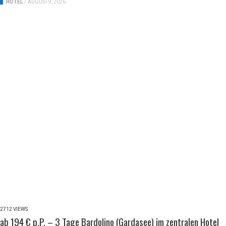
HOTEL
/
AUGUST 9, 2026
2712 VIEWS
ab 194 € p.P. – 3 Tage Bardolino (Gardasee) im zentralen Hotel