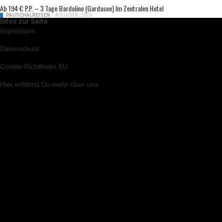
Ab 194 € P.P. – 3 Tage Bardolino (Gardasee) Im Zentralen Hotel
PAUSCHALREISEN
/
AUGUST 8, 2026
Infos zur Seite
Impressum
Datenschutz
Cookie-Richtlinien EU
Hier
erfährst Du mehr über uns