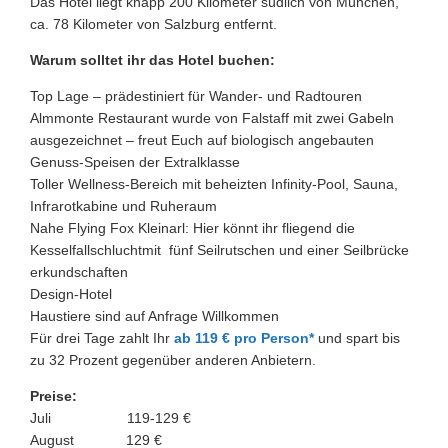
Das Hotel liegt knapp 200 Kilometer südlich von München,
ca. 78 Kilometer von Salzburg entfernt.
Warum solltet ihr das Hotel buchen:
Top Lage – prädestiniert für Wander- und Radtouren
Almmonte Restaurant wurde von Falstaff mit zwei Gabeln
ausgezeichnet – freut Euch auf biologisch angebauten
Genuss-Speisen der Extralklasse
Toller Wellness-Bereich mit beheizten Infinity-Pool, Sauna,
Infrarotkabine und Ruheraum
Nahe Flying Fox Kleinarl: Hier könnt ihr fliegend die
Kesselfallschluchtmit fünf Seilrutschen und einer Seilbrücke
erkundschaften
Design-Hotel
Haustiere sind auf Anfrage Willkommen
Für drei Tage zahlt Ihr
ab 119 € pro Person*
und spart bis
zu 32 Prozent gegenüber anderen Anbietern.
Preise:
Juli 119-129 €
August 129 €