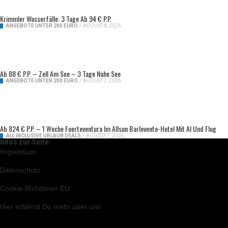
Krimmler Wasserfälle: 3 Tage Ab 94 € P.P.
ANGEBOTE UNTER 200 EURO
/
AUGUST 8, 2026
Ab 88 € P.P. – Zell Am See – 3 Tage Nahe See
ANGEBOTE UNTER 200 EURO
/
AUGUST 7, 2026
Ab 824 € P.P. – 1 Woche Fuerteventura Im Allsun Barlovento-Hotel Mit AI Und Flug
ALL INCLUSIVE URLAUB DEALS
/
AUGUST 7, 2026
Infos zur Seite
Impressum
Datenschutz
Cookie-Richtlinien EU
Hier
erfährst Du mehr über uns