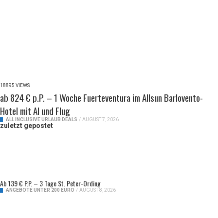
18895 VIEWS
ab 824 € p.P. – 1 Woche Fuerteventura im Allsun Barlovento-
Hotel mit AI und Flug
ALL INCLUSIVE URLAUB DEALS
/
AUGUST 7, 2026
zuletzt gepostet
Ab 139 € P.P. – 3 Tage St. Peter-Ording
ANGEBOTE UNTER 200 EURO
/
AUGUST 8, 2026