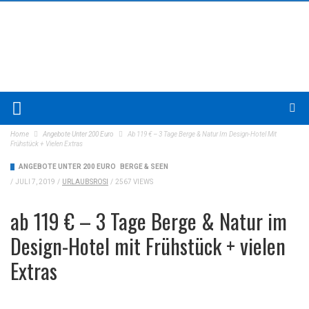
Home
Angebote Unter 200 Euro
Ab 119 € – 3 Tage Berge & Natur Im Design-Hotel Mit
Frühstück + Vielen Extras
ANGEBOTE UNTER 200 EURO
BERGE & SEEN
/
JULI 7, 2019
/
URLAUBSROSI
/
2567 VIEWS
ab 119 € – 3 Tage Berge & Natur im
Design-Hotel mit Frühstück + vielen
Extras