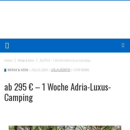
Home
Berge & Seen
Ab 295 € – 1 Woche Adria-Luxus-Camping
BERGE & SEEN
/
JULI 3, 2023
/
URLAUBSROSI
/
1018 VIEWS
ab 295 € – 1 Woche Adria-Luxus-
Camping