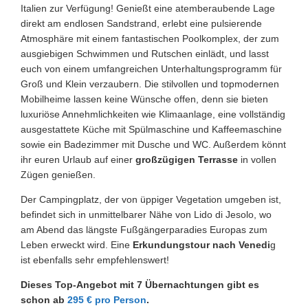
Italien zur Verfügung! Genießt eine atemberaubende Lage
direkt am endlosen Sandstrand, erlebt eine pulsierende
Atmosphäre mit einem fantastischen Poolkomplex, der zum
ausgiebigen Schwimmen und Rutschen einlädt, und lasst
euch von einem umfangreichen Unterhaltungsprogramm für
Groß und Klein verzaubern. Die stilvollen und topmodernen
Mobilheime lassen keine Wünsche offen, denn sie bieten
luxuriöse Annehmlichkeiten wie Klimaanlage, eine vollständig
ausgestattete Küche mit Spülmaschine und Kaffeemaschine
sowie ein Badezimmer mit Dusche und WC. Außerdem könnt
ihr euren Urlaub auf einer
großzügigen Terrasse
in vollen
Zügen genießen.
Der Campingplatz, der von üppiger Vegetation umgeben ist,
befindet sich in unmittelbarer Nähe von Lido di Jesolo, wo
am Abend das längste Fußgängerparadies Europas zum
Leben erweckt wird. Eine
Erkundungstour nach Venedi
g
ist ebenfalls sehr empfehlenswert!
Dieses Top-Angebot mit 7 Übernachtungen gibt es
schon ab
295 € pro Person
.