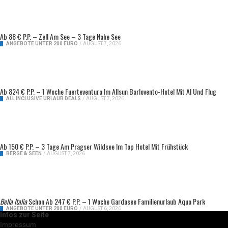
Ab 88 € P.P. – Zell Am See – 3 Tage Nahe See
ANGEBOTE UNTER 200 EURO
/
AUGUST 7, 2026
Ab 824 € P.P. – 1 Woche Fuerteventura Im Allsun Barlovento-Hotel Mit AI Und Flug
ALL INCLUSIVE URLAUB DEALS
/
AUGUST 7, 2026
Ab 150 € P.P. – 3 Tage Am Pragser Wildsee Im Top Hotel Mit Frühstück
BERGE & SEEN
/
AUGUST 7, 2026
Bella Italia
Schon Ab 247 € P.P. – 1 Woche Gardasee Familienurlaub Aqua Park
ANGEBOTE UNTER 200 EURO
/
AUGUST 6, 2026
Infos zur Seite
Impressum