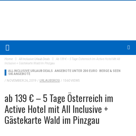
Home
All Inclusive Urlaub Deals
Ab 139 € – 5 Tage Österreich Im Active Hotel Mit All
Inclusive + Gästekarte Wald Im Pinzgau
ALL INCLUSIVE URLAUB DEALS
ANGEBOTE UNTER 200 EURO
BERGE & SEEN
SKI ANGEBOTE
/
NOVEMBER 26, 2019
/
URLAUBSROSI
/
1560 VIEWS
ab 139 € – 5 Tage Österreich im
Active Hotel mit All Inclusive +
Gästekarte Wald im Pinzgau