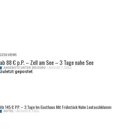
2236 VIEWS
ab 88 € p.P. – Zell am See – 3 Tage nahe See
ANGEBOTE UNTER 200 EURO
/
AUGUST 7, 2026
zuletzt gepostet
Ab 145 € P.P. – 3 Tage Im Gasthaus Mit Frühstück Nahe Leutaschklamm
HOTEL
/
AUGUST 8, 2026