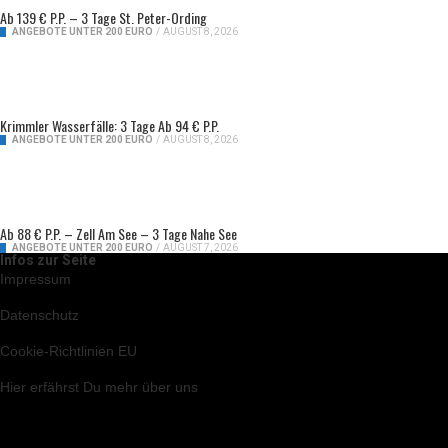
Ab 139 € P.P. – 3 Tage St. Peter-Ording
ANGEBOTE UNTER 200 EURO
/
AUGUST 8, 2026
Krimmler Wasserfälle: 3 Tage Ab 94 € P.P.
ANGEBOTE UNTER 200 EURO
/
AUGUST 8, 2026
Ab 88 € P.P. – Zell Am See – 3 Tage Nahe See
ANGEBOTE UNTER 200 EURO
/
AUGUST 7, 2026
Infos zur Seite
Impressum
Datenschutz
Cookie-Richtlinien EU
Hier
erfährst Du mehr über uns