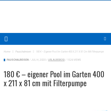
Home
Pauschalreisen
180 € – Eigener Pool Im Garten 400 X 211 X 81 Cm Mit Filterpumpe
PAUSCHALREISEN
/
JULI 4, 2020
/
URLAUBSROSI
/
1526 VIEWS
180 € – eigener Pool im Garten 400
x 211 x 81 cm mit Filterpumpe