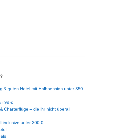
n?
g & guten Hotel mit Halbpension unter 350
er 99 €
& Charterflüge – die ihr nicht überall
l inclusive unter 300 €
otel
eals