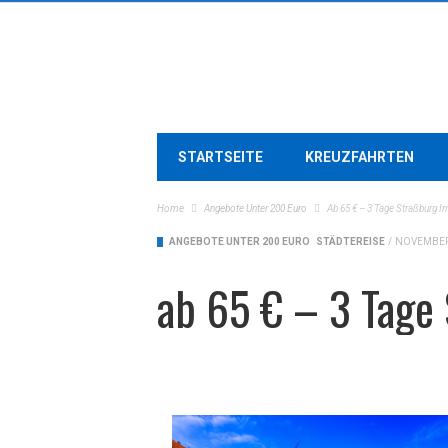
STARTSEITE
KREUZFAHRTEN
Home
Angebote Unter 200 Euro
Ab 65 € – 3 Tage Straßburg I
ANGEBOTE UNTER 200 EURO
STÄDTEREISE
/
NOVEMBER 
ab 65 € – 3 Tage 