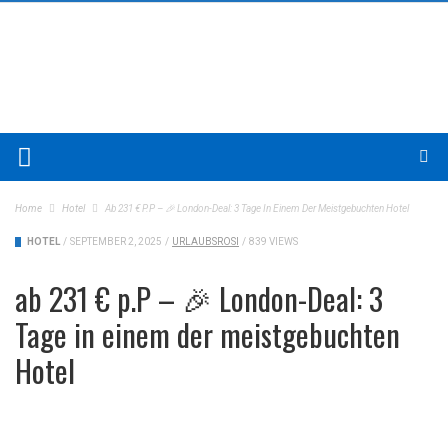
Home
Hotel
Ab 231 € P.P – 🎉 London-Deal: 3 Tage In Einem Der Meistgebuchten Hotel
HOTEL
/
SEPTEMBER 2, 2025
/
URLAUBSROSI
/
839 VIEWS
ab 231 € p.P – 🎉 London-Deal: 3
Tage in einem der meistgebuchten
Hotel