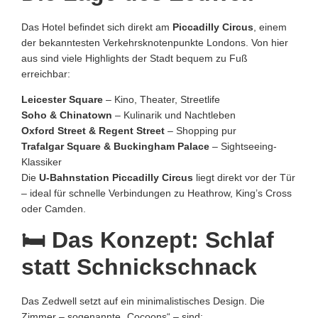
Das Hotel befindet sich direkt am
Piccadilly Circus
, einem
der bekanntesten Verkehrsknotenpunkte Londons. Von hier
aus sind viele Highlights der Stadt bequem zu Fuß
erreichbar:
Leicester Square
– Kino, Theater, Streetlife
Soho & Chinatown
– Kulinarik und Nachtleben
Oxford Street & Regent Street
– Shopping pur
Trafalgar Square & Buckingham Palace
– Sightseeing-
Klassiker
Die
U-Bahnstation Piccadilly Circus
liegt direkt vor der Tür
– ideal für schnelle Verbindungen zu Heathrow, King’s Cross
oder Camden.
🛏️ Das Konzept: Schlaf
statt Schnickschnack
Das Zedwell setzt auf ein minimalistisches Design. Die
Zimmer – sogenannte „Cocoons“ – sind: