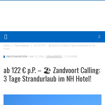
Home
Pauschalreisen
Ab 122 € P.P. – 🏖️ Zandvoort Calling: 3 Tage Strandurlaub Im NH
Hotel!
PAUSCHALREISEN
/
MAI 12, 2026
/
URLAUBSROSI
/
1219 VIEWS
ab 122 € p.P. – 🏖️ Zandvoort Calling:
3 Tage Strandurlaub im NH Hotel!