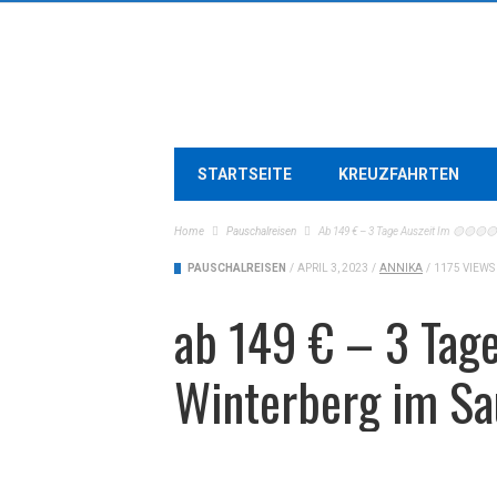
STARTSEITE
KREUZFAHRTEN
Home
Pauschalreisen
Ab 149 € – 3 Tage Auszeit Im 🟡🟡🟡🟡
PAUSCHALREISEN
/
APRIL 3, 2023
/
ANNIKA
/
1175 VIEWS
ab 149 € – 3 Tag
Winterberg im Sa