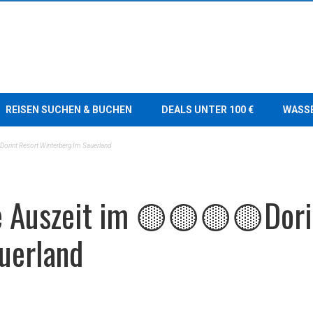
REISEN SUCHEN & BUCHEN
DEALS UNTER 100 €
WASS
Dorint Resort Winterberg Im Sauerland
e Auszeit im 🟡🟡🟡🟡Dori
uerland