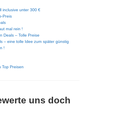
l inclusive unter 300 €
-Preis
eals
ut mal rein !
n Deals – Tolle Preise
s – eine tolle Idee zum später günstig
n !
u Top Preisen
ewerte uns doch