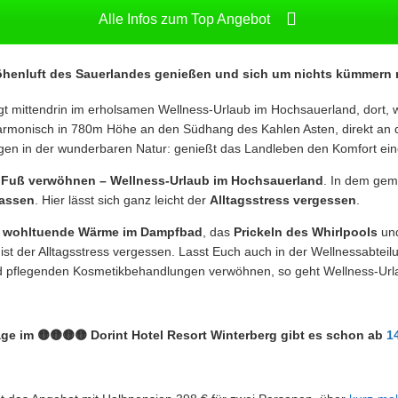
Alle Infos zum Top Angebot
Höhenluft des Sauerlandes genießen und sich um nichts kümmern
gt mittendrin im erholsamen Wellness-Urlaub im Hochsauerland, dort,
ch harmonisch in 780m Höhe an den Südhang des Kahlen Asten, direkt a
en in der wunderbaren Natur: genießt das Landleben den Komfort eine
 Fuß verwöhnen – Wellness-Urlaub im Hochsauerland
. In dem gem
lassen
. Hier lässt sich ganz leicht der
Alltagsstress vergessen
.
e
wohltuende Wärme im Dampfbad
, das
Prickeln des Whirlpools
und
 ist der Alltagsstress vergessen. Lasst Euch auch in der Wellnessabtei
d pflegenden Kosmetikbehandlungen verwöhnen, so geht Wellness-Url
ge im 🟡🟡🟡🟡 Dorint Hotel Resort Winterberg gibt es schon ab
1