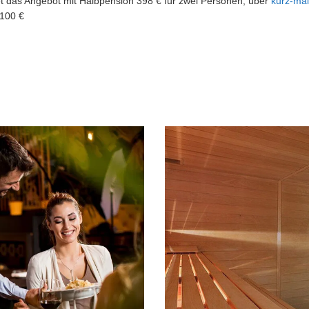
stet das Angebot mit Halbpension 398 € für zwei Personen, über
kurz-mal
 100 €