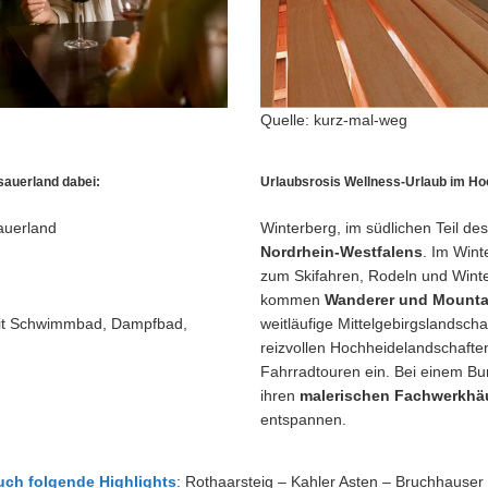
Quelle: kurz-mal-weg
sauerland dabei:
Urlaubsrosis Wellness-Urlaub im Ho
auerland
Winterberg, im südlichen Teil de
Nordrhein-Westfalens
. Im Wint
zum Skifahren, Rodeln und Win
kommen
Wanderer und Mounta
t Schwimmbad, Dampfbad,
weitläufige Mittelgebirgslandsch
reizvollen Hochheidelandschafte
Fahrradtouren ein. Bei einem Bum
ihren
malerischen Fachwerkhä
entspannen.
uch folgende Highlights
: Rothaarsteig – Kahler Asten – Bruchhauser 