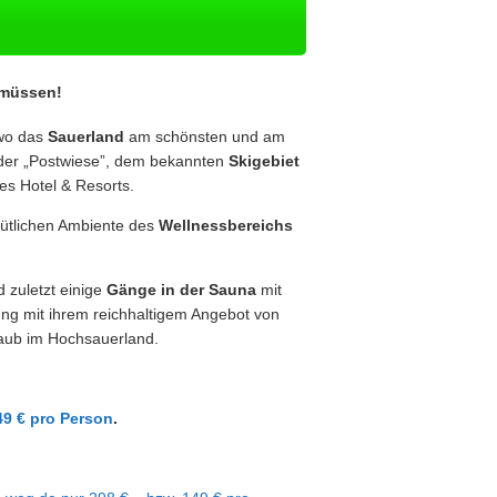
 müssen!
 wo das
Sauerland
am schönsten und am
n der „Postwiese”, dem bekannten
Skigebiet
s Hotel & Resorts.
ütlichen Ambiente des
Wellnessbereichs
 zuletzt einige
Gänge in der Sauna
mit
lung mit ihrem reichhaltigem Angebot von
aub im Hochsauerland.
49 € pro Person
.