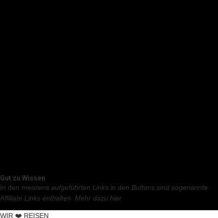
Gut zu Wissen
In den
meistens aufgeführten Links in den Buttons sind sogenannte
Affiliate Links enthalten.
Mehr dazu hier
WIR ❤️ REISEN