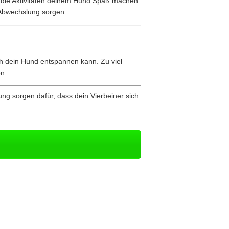
s die Aktivitäten deinem Hund Spaß machen
 Abwechslung sorgen.
h dein Hund entspannen kann. Zu viel
n.
ung sorgen dafür, dass dein Vierbeiner sich