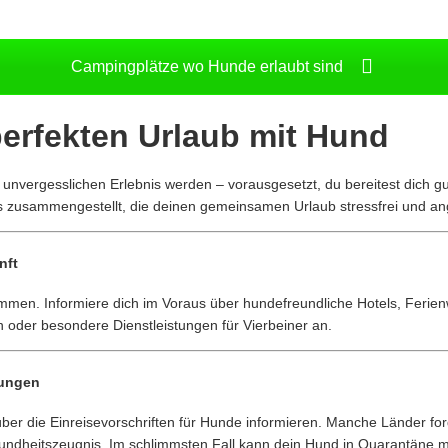
Campingplätze wo Hunde erlaubt sind
perfekten Urlaub mit Hund
nvergesslichen Erlebnis werden – vorausgesetzt, du bereitest dich gut
pps zusammengestellt, die deinen gemeinsamen Urlaub stressfrei und a
nft
lkommen. Informiere dich im Voraus über hundefreundliche Hotels, Fer
 oder besondere Dienstleistungen für Vierbeiner an.
mungen
 über die Einreisevorschriften für Hunde informieren. Manche Länder fo
sundheitszeugnis. Im schlimmsten Fall kann dein Hund in Quarantäne m