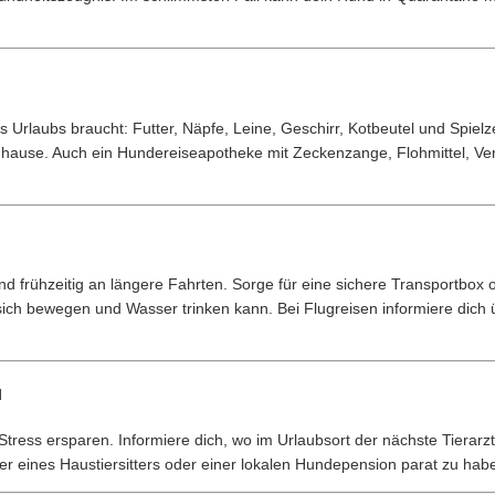
 Urlaubs braucht: Futter, Näpfe, Leine, Geschirr, Kotbeutel und Spie
hause. Auch ein Hundereiseapotheke mit Zeckenzange, Flohmittel, V
d frühzeitig an längere Fahrten. Sorge für eine sichere Transportbox o
ich bewegen und Wasser trinken kann. Bei Flugreisen informiere dich 
l
l Stress ersparen. Informiere dich, wo im Urlaubsort der nächste Tierarz
 eines Haustiersitters oder einer lokalen Hundepension parat zu haben,