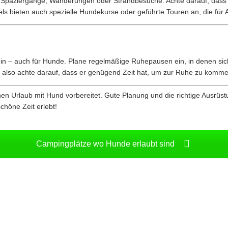
ige Spaziergänge, Wanderungen oder Strandbesuche. Achte darauf, das
els bieten auch spezielle Hundekurse oder geführte Touren an, die für
in – auch für Hunde. Plane regelmäßige Ruhepausen ein, in denen sic
n, also achte darauf, dass er genügend Zeit hat, um zur Ruhe zu komme
nen Urlaub mit Hund vorbereitet. Gute Planung und die richtige Ausrüst
chöne Zeit erlebt!
Campingplätze wo Hunde erlaubt sind