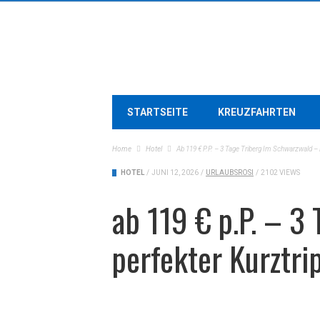
STARTSEITE
KREUZFAHRTEN
Home
Hotel
Ab 119 € P.P. – 3 Tage Triberg Im Schwarzwald – D
HOTEL
/
JUNI 12, 2026
/
URLAUBSROSI
/
2102 VIEWS
ab 119 € p.P. – 3
perfekter Kurztri