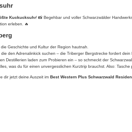
ksuhr
ößte Kuckucksuhr
! 📸 Begehbar und voller Schwarzwälder Handwerks
ion erleben. 🔥
iberg
e die Geschichte und Kultur der Region hautnah.
e, die den Adrenalinkick suchen – die Triberger Bergstrecke fordert dei
ten Destillerien laden zum Probieren ein – so schmeckt der Schwarzwal
lles, was du für einen unvergesslichen Kurztrip brauchst. Also: Tasc
 dir jetzt deine Auszeit im
Best Western Plus Schwarzwald Residen