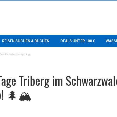
REISEN SUCHEN & BUCHEN
DEALS UNTER 100 €
WASS
ein Perfekter Kurztrip! 🌲🏔️
 Tage Triberg im Schwarzwal
p! 🌲🏔️