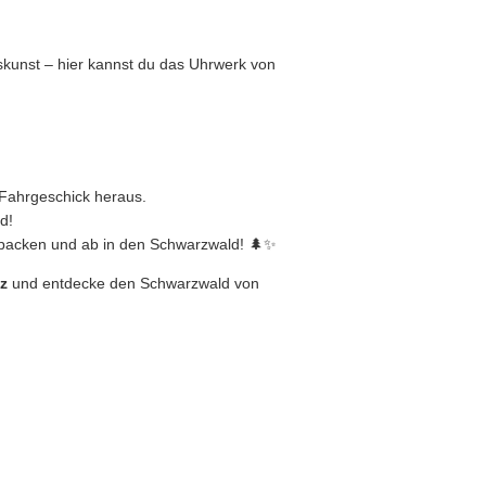
kunst – hier kannst du das Uhrwerk von
n Fahrgeschick heraus.
d!
he packen und ab in den Schwarzwald! 🌲✨
z
und entdecke den Schwarzwald von