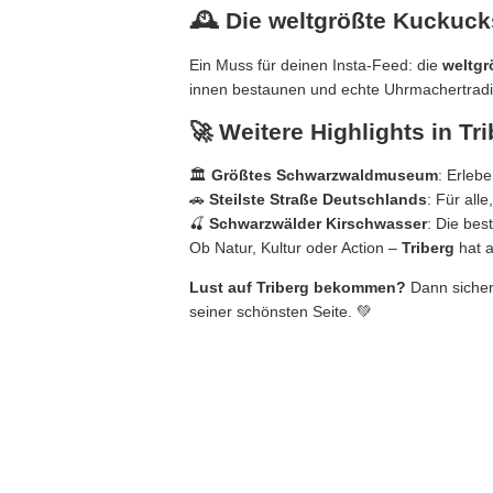
🕰️ Die weltgrößte Kuckuc
Ein Muss für deinen Insta-Feed: die
weltgr
innen bestaunen und echte Uhrmachertradit
🚀 Weitere Highlights in Tr
🏛️
Größtes Schwarzwaldmuseum
: Erleb
🚗
Steilste Straße Deutschlands
: Für all
🍒
Schwarzwälder Kirschwasser
: Die bes
Ob Natur, Kultur oder Action –
Triberg
hat a
Lust auf Triberg bekommen?
Dann sichere
seiner schönsten Seite. 💚