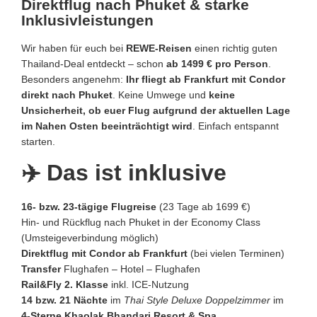
Direktflug nach Phuket & starke
Inklusivleistungen
Wir haben für euch bei
REWE‑Reisen
einen richtig guten
Thailand‑Deal entdeckt – schon
ab 1499 € pro Person
.
Besonders angenehm:
Ihr fliegt ab Frankfurt mit Condor
direkt nach Phuket
. Keine Umwege und
keine
Unsicherheit, ob euer Flug aufgrund der aktuellen Lage
im Nahen Osten beeinträchtigt wird
. Einfach entspannt
starten.
✈️ Das ist inklusive
16‑ bzw. 23‑tägige Flugreise
(23 Tage ab 1699 €)
Hin‑ und Rückflug nach Phuket in der Economy Class
(Umsteigeverbindung möglich)
Direktflug mit Condor ab Frankfurt
(bei vielen Terminen)
Transfer
Flughafen – Hotel – Flughafen
Rail&Fly 2. Klasse
inkl. ICE-Nutzung
14 bzw. 21 Nächte
im
Thai Style Deluxe Doppelzimmer
im
4‑Sterne Khaolak Bhandari Resort & Spa