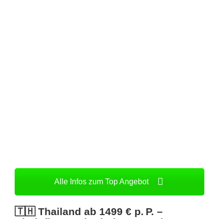
Alle Infos zum Top Angebot
🇹🇭 Thailand ab
1499 € p. P.
–