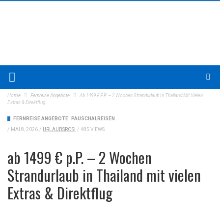
Home
Fernreise Angebote
Ab 1499 € P.P. – 2 Wochen Strandurlaub In Thailand Mit Vielen
Extras & Direktflug
FERNREISE ANGEBOTE
PAUSCHALREISEN
/
MAI 8, 2026
/
URLAUBSROSI
/
485 VIEWS
ab 1499 € p.P. – 2 Wochen
Strandurlaub in Thailand mit vielen
Extras & Direktflug