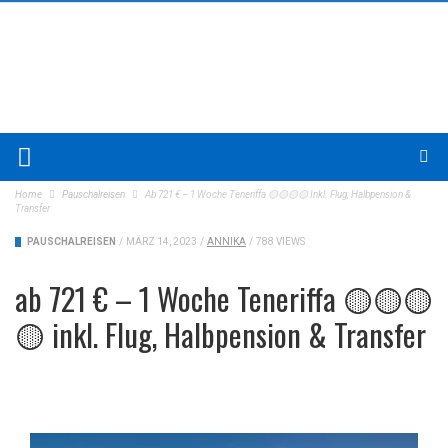
Home
Pauschalreisen
Ab 721 € – 1 Woche Teneriffa 🟡🟡🟡🟡 Inkl. Flug, Halbpension &
Transfer
PAUSCHALREISEN
/
MÄRZ 14, 2023
/
ANNIKA
/
788 VIEWS
ab 721 € – 1 Woche Teneriffa 🟡🟡🟡
🟡 inkl. Flug, Halbpension & Transfer