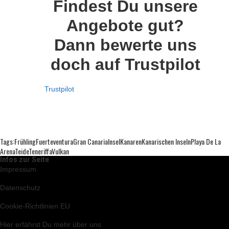
Findest Du unsere
Angebote gut?
Dann bewerte uns
doch auf Trustpilot
Trustpilot
Tags:
Frühling
Fuerteventura
Gran Canaria
Insel
Kanaren
Kanarischen Inseln
Playa De La
Arena
Teide
Teneriffa
Vulkan
Infos zur Seite
Impressum
Datenschutz
Cookie-Richtlinien EU
Hier
erfährst Du mehr über uns