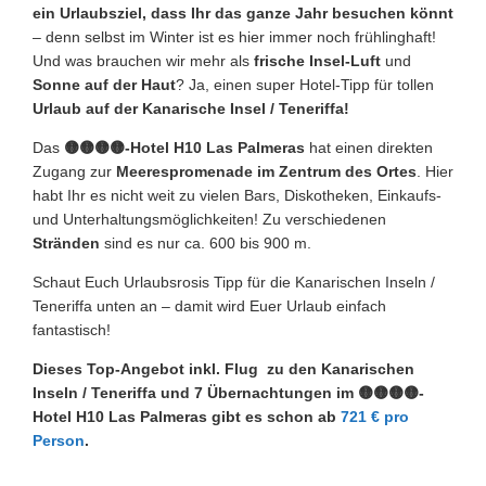
ein Urlaubsziel, dass Ihr das ganze Jahr besuchen könnt
– denn selbst im Winter ist es hier immer noch frühlinghaft!
Und was brauchen wir mehr als
frische Insel-Luft
und
Sonne auf der Haut
? Ja, einen super Hotel-Tipp für tollen
Urlaub auf der Kanarische Insel / Teneriffa!
Das
🟡🟡🟡🟡-
Hotel H10 Las Palmeras
hat einen direkten
Zugang zur
Meerespromenade im Zentrum des Ortes
. Hier
habt Ihr es nicht weit zu vielen Bars, Diskotheken, Einkaufs-
und Unterhaltungsmöglichkeiten! Zu verschiedenen
Stränden
sind es nur ca. 600 bis 900 m.
Schaut Euch Urlaubsrosis Tipp für die Kanarischen Inseln /
Teneriffa unten an – damit wird Euer Urlaub einfach
fantastisch!
Dieses Top-Angebot inkl. Flug zu den Kanarischen
Inseln / Teneriffa und 7 Übernachtungen im 🟡🟡🟡🟡-
Hotel H10 Las Palmeras
gibt es schon ab
721 € pro
Person
.