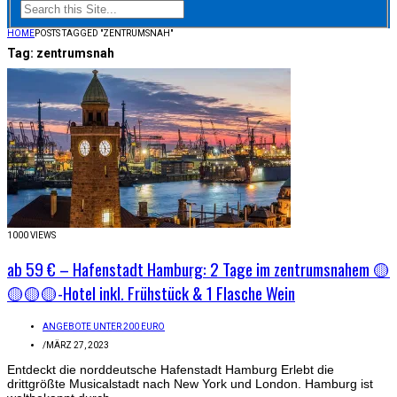
HOME
POSTS TAGGED "ZENTRUMSNAH"
Tag:
zentrumsnah
1000 VIEWS
ab 59 € – Hafenstadt Hamburg: 2 Tage im zentrumsnahem 🟡
🟡🟡🟡-Hotel inkl. Frühstück & 1 Flasche Wein
ANGEBOTE UNTER 200 EURO
/
MÄRZ 27, 2023
Entdeckt die norddeutsche Hafenstadt Hamburg Erlebt die
drittgrößte Musicalstadt nach New York und London. Hamburg ist