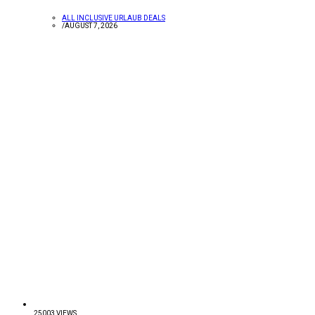
ALL INCLUSIVE URLAUB DEALS
/
AUGUST 7, 2026
25003 VIEWS