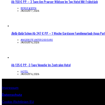
Ab 150 € P.P. – 3 Tage Am Pragser Wildsee Im Top Hotel Mit Frühstück
BERGE & SEEN
/
AUGUST 7, 2026
Bella Italia
Schon Ab 247 € P.P. – 1 Woche Gardasee Familienurlaub Aqua Par
ANGEBOTE UNTER 200 EURO
/
AUGUST 6, 2026
Ab 135 € P.P. -3 Tage Venedig Im Zentralen Hotel
HOTEL
/
AUGUST 6, 2026
Infos zur Seite
Impressum
Datenschutz
Cookie-Richtlinien EU