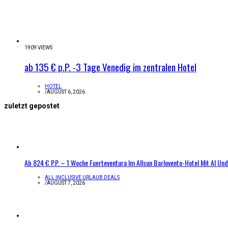
1909 VIEWS
ab 135 € p.P. -3 Tage Venedig im zentralen Hotel
HOTEL
/
AUGUST 6, 2026
zuletzt gepostet
Ab 824 € P.P. – 1 Woche Fuerteventura Im Allsun Barlovento-Hotel Mit AI Und
ALL INCLUSIVE URLAUB DEALS
/
AUGUST 7, 2026