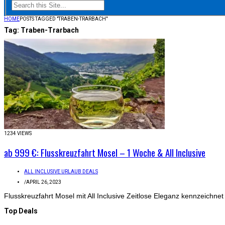
HOME
POSTS TAGGED "TRABEN-TRARBACH"
Tag:
Traben-Trarbach
1234 VIEWS
ab 999 €: Flusskreuzfahrt Mosel – 1 Woche & All Inclusive
ALL INCLUSIVE URLAUB DEALS
/
APRIL 26, 2023
Flusskreuzfahrt Mosel mit All Inclusive Zeitlose Eleganz kennzeichnet 
Top Deals