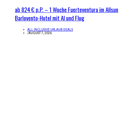
ab 824 € p.P. – 1 Woche Fuerteventura im Allsun
Barlovento-Hotel mit AI und Flug
ALL INCLUSIVE URLAUB DEALS
/
AUGUST 7, 2026