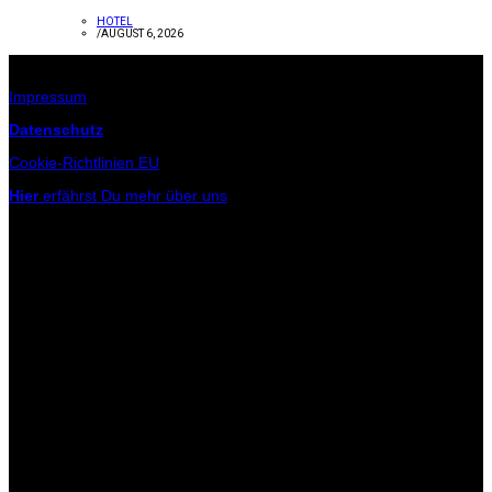
HOTEL
/
AUGUST 6, 2026
Infos zur Seite
Impressum
Datenschutz
Cookie-Richtlinien EU
Hier
erfährst Du mehr über uns