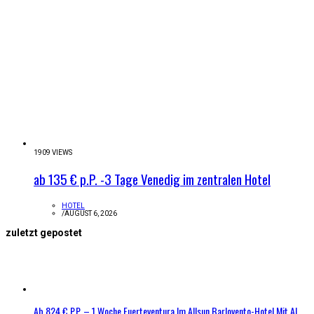
1909 VIEWS
ab 135 € p.P. -3 Tage Venedig im zentralen Hotel
HOTEL
/
AUGUST 6, 2026
zuletzt gepostet
Ab 824 € P.P. – 1 Woche Fuerteventura Im Allsun Barlovento-Hotel Mit AI