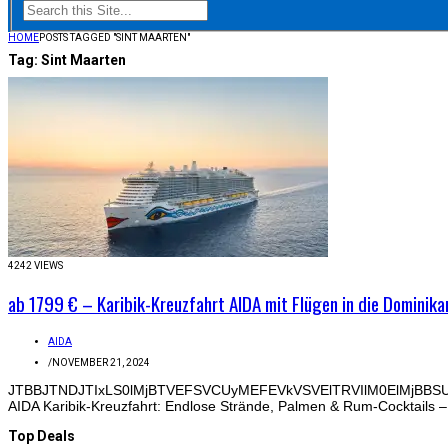
HOME
POSTS TAGGED "SINT MAARTEN"
Tag:
Sint Maarten
4242 VIEWS
ab 1799 € – Karibik-Kreuzfahrt AIDA mit Flügen in die Dominika
AIDA
/
NOVEMBER 21, 2024
JTBBJTNDJTIxLS0lMjBTVEFSVCUyMEFEVkVSVElTRVIlM0ElMjBBS
AIDA Karibik-Kreuzfahrt: Endlose Strände, Palmen & Rum-Cocktails – Al
Top Deals