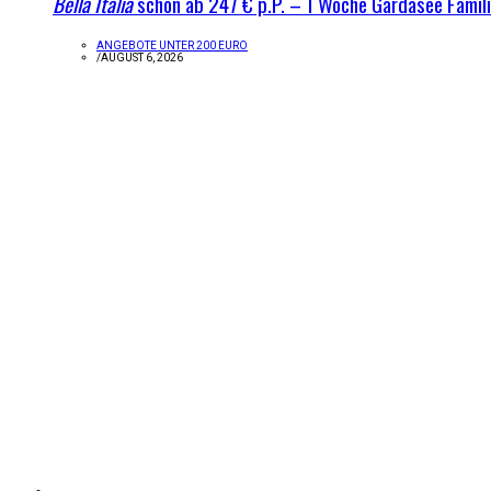
Bella Italia
schon ab 247 € p.P. – 1 Woche Gardasee Famil
ANGEBOTE UNTER 200 EURO
/
AUGUST 6, 2026