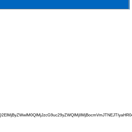
zQ2ElMjByZWwlM0QlMjJzcG9uc29yZWQlMjIlMjBocmVmJTNEJTIyaH