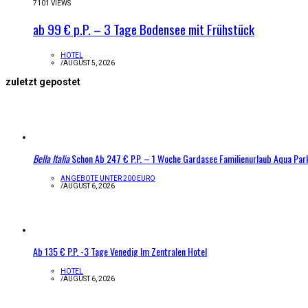
7101 VIEWS
ab 99 € p.P. – 3 Tage Bodensee mit Frühstück
HOTEL
/
AUGUST 5, 2026
zuletzt gepostet
Bella Italia
Schon Ab 247 € P.P. – 1 Woche Gardasee Familienurlaub Aqua Par
ANGEBOTE UNTER 200 EURO
/
AUGUST 6, 2026
Ab 135 € P.P. -3 Tage Venedig Im Zentralen Hotel
HOTEL
/
AUGUST 6, 2026