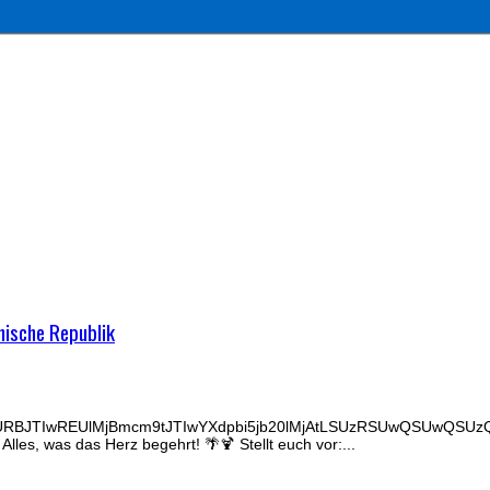
nische Republik
URBJTIwREUlMjBmcm9tJTIwYXdpbi5jb20lMjAtLSUzRSUwQSUwQSU
les, was das Herz begehrt! 🌴🍹 Stellt euch vor:...