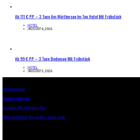
Ab 111 € P.P. – 3 Tage Am Wörthersee Im Top Hotel Mit Frühstück
HOTEL
/
AUGUST 6, 2026
Ab 99 € P.P. – 3 Tage Bodensee Mit Frühstück
HOTEL
/
AUGUST 5, 2026
Infos zur Seite
Impressum
Datenschutz
Cookie-Richtlinien EU
Hier
erfährst Du mehr über uns