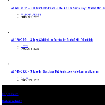
Ab 689 € P.P. – Holidaycheck-Award-Hotel An Der Soma Bay: 1 Woche Mit Fl
PAUSCHALREISEN
/
AUGUST 8, 2026
Ab 120 € P.P. – 3 Tage Südtirol Im Sarntal Im Biohof Mit Frühstück
HOTEL
/
AUGUST 8, 2026
Ab 145 € P.P. – 3 Tage Im Gasthaus Mit Frühstück Nahe Leutaschklamm
HOTEL
/
AUGUST 8, 2026
Infos zur Seite
Impressum
Datenschutz