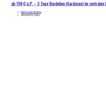
ab 194 € p.P. – 3 Tage Bardolino (Gardasee) im zentralen 
PAUSCHALREISEN
/
AUGUST 8, 2026