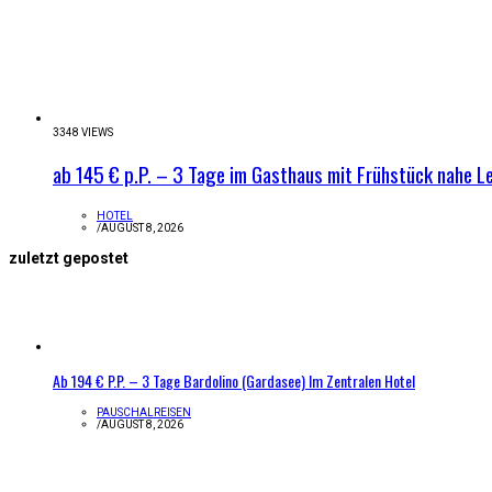
3348 VIEWS
ab 145 € p.P. – 3 Tage im Gasthaus mit Frühstück nahe 
HOTEL
/
AUGUST 8, 2026
zuletzt gepostet
Ab 194 € P.P. – 3 Tage Bardolino (Gardasee) Im Zentralen Hotel
PAUSCHALREISEN
/
AUGUST 8, 2026