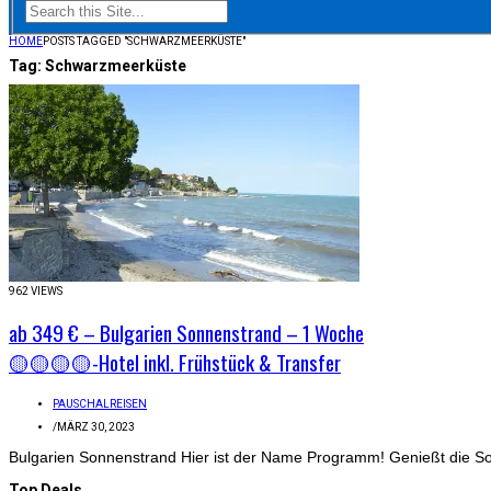
HOME
POSTS TAGGED "SCHWARZMEERKÜSTE"
Tag:
Schwarzmeerküste
962 VIEWS
ab 349 € – Bulgarien Sonnenstrand – 1 Woche
🟡🟡🟡🟡-Hotel inkl. Frühstück & Transfer
PAUSCHALREISEN
/
MÄRZ 30, 2023
Bulgarien Sonnenstrand Hier ist der Name Programm! Genießt die So
Top Deals