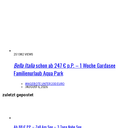
251382 VIEWS
Bella Italia
schon ab 247 € p.P. – 1 Woche Gardasee
Familienurlaub Aqua Park
ANGEBOTE UNTER 200 EURO
/
AUGUST 6, 2026
zuletzt gepostet
Ab 88 € P.P. – Zell Am See – 3 Tage Nahe See