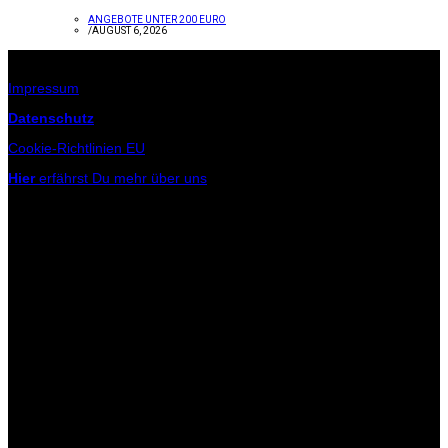
ANGEBOTE UNTER 200 EURO
/
AUGUST 6, 2026
Infos zur Seite
Impressum
Datenschutz
Cookie-Richtlinien EU
Hier
erfährst Du mehr über uns