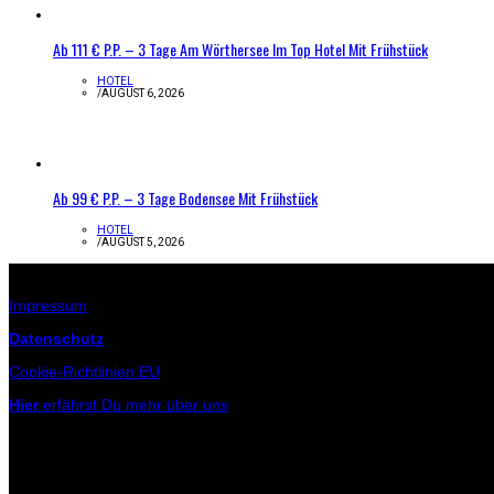
Ab 111 € P.P. – 3 Tage Am Wörthersee Im Top Hotel Mit Frühstück
HOTEL
/
AUGUST 6, 2026
Ab 99 € P.P. – 3 Tage Bodensee Mit Frühstück
HOTEL
/
AUGUST 5, 2026
Infos zur Seite
Impressum
Datenschutz
Cookie-Richtlinien EU
Hier
erfährst Du mehr über uns