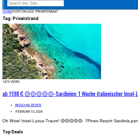
HOME
POSTS TAGGED "PRIVATSTRAND"
Tag:
Privatstrand
1674 VIEWS
ab 1198 € 🟡🟡🟡🟡🟡-Sardinien: 1 Woche italienischer Insel-
PAUSCHALREISEN
/
FEBRUAR 10, 2024
Oh Wow! Insel-Luxus-Traum! 🟡🟡🟡🟡🟡- 7Pines Resort Sardinia,part of
Top Deals