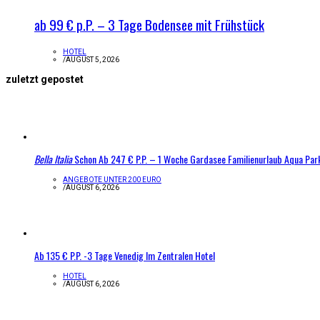
ab 99 € p.P. – 3 Tage Bodensee mit Frühstück
HOTEL
/
AUGUST 5, 2026
zuletzt gepostet
Bella Italia
Schon Ab 247 € P.P. – 1 Woche Gardasee Familienurlaub Aqua Par
ANGEBOTE UNTER 200 EURO
/
AUGUST 6, 2026
Ab 135 € P.P. -3 Tage Venedig Im Zentralen Hotel
HOTEL
/
AUGUST 6, 2026