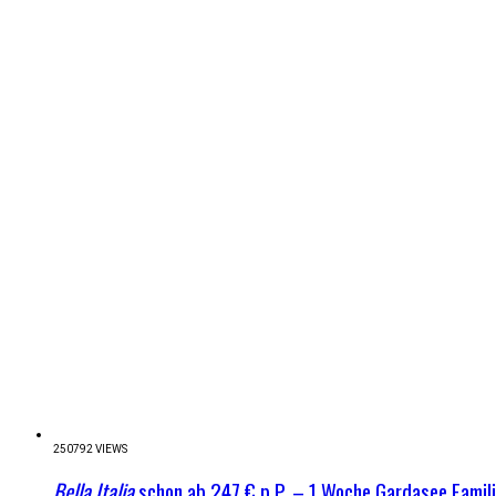
250792 VIEWS
Bella Italia
schon ab 247 € p.P. – 1 Woche Gardasee Famil