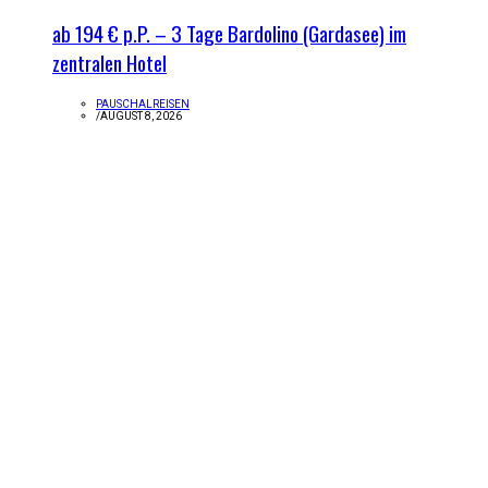
ab 194 € p.P. – 3 Tage Bardolino (Gardasee) im
zentralen Hotel
PAUSCHALREISEN
/
AUGUST 8, 2026