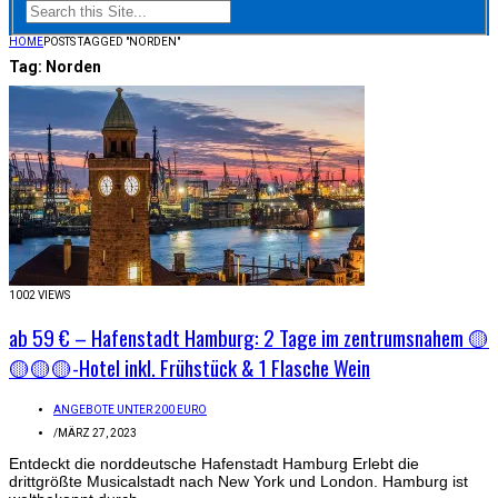
HOME
POSTS TAGGED "NORDEN"
Tag:
Norden
1002 VIEWS
ab 59 € – Hafenstadt Hamburg: 2 Tage im zentrumsnahem 🟡
🟡🟡🟡-Hotel inkl. Frühstück & 1 Flasche Wein
ANGEBOTE UNTER 200 EURO
/
MÄRZ 27, 2023
Entdeckt die norddeutsche Hafenstadt Hamburg Erlebt die
drittgrößte Musicalstadt nach New York und London. Hamburg ist