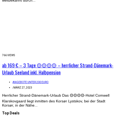
weltbekannt durch...
766 VIEWS
ab 169 € – 3 Tage 🟡🟡🟡🟡 – herrlicher Strand-Dänemark-
Urlaub Seeland inkl. Halbpension
ANGEBOTE UNTER 200 EURO
/
MÄRZ 27, 2023
Herrlicher Strand-Dänemark-Urlaub Das 🟡🟡🟡🟡-Hotel Comwell
Klarskovgaard liegt inmitten des Korsør Lystskov, bei der Stadt
Korsør, in der Nähe...
Top Deals