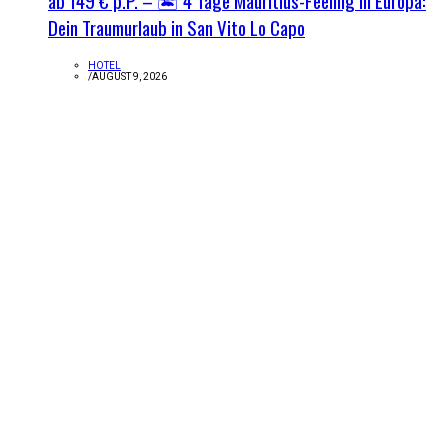
ab 149 € p.P. – 🏝️ 4 Tage Mauritius-Feeling in Europa:
Dein Traumurlaub in San Vito Lo Capo
HOTEL
/
AUGUST 9, 2026