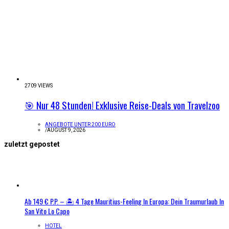
2709 VIEWS
🎯 Nur 48 Stunden! Exklusive Reise-Deals von Travelzoo
ANGEBOTE UNTER 200 EURO
/
AUGUST 9, 2026
zuletzt gepostet
Ab 149 € P.P. – 🏝️ 4 Tage Mauritius-Feeling In Europa: Dein Traumurlaub In
San Vito Lo Capo
HOTEL