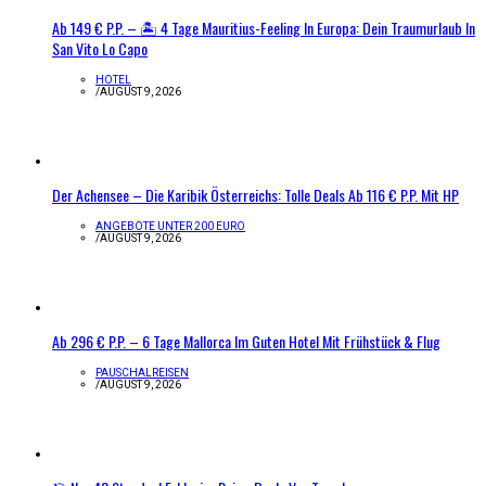
Ab 149 € P.P. – 🏝️ 4 Tage Mauritius-Feeling In Europa: Dein Traumurlaub In
San Vito Lo Capo
HOTEL
/
AUGUST 9, 2026
Der Achensee – Die Karibik Österreichs: Tolle Deals Ab 116 € P.P. Mit HP
ANGEBOTE UNTER 200 EURO
/
AUGUST 9, 2026
Ab 296 € P.P. – 6 Tage Mallorca Im Guten Hotel Mit Frühstück & Flug
PAUSCHALREISEN
/
AUGUST 9, 2026