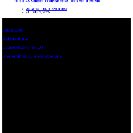
🎯 Nur 48 Stunden! Exklusive Reise-Deals Von Travelzoo
ANGEBOTE UNTER 200 EURO
/
AUGUST 9, 2026
Infos zur Seite
Impressum
Datenschutz
Cookie-Richtlinien EU
Hier
erfährst Du mehr über uns