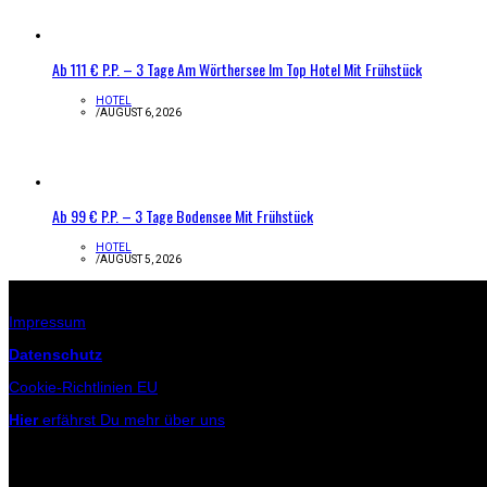
Ab 111 € P.P. – 3 Tage Am Wörthersee Im Top Hotel Mit Frühstück
HOTEL
/
AUGUST 6, 2026
Ab 99 € P.P. – 3 Tage Bodensee Mit Frühstück
HOTEL
/
AUGUST 5, 2026
Infos zur Seite
Impressum
Datenschutz
Cookie-Richtlinien EU
Hier
erfährst Du mehr über uns