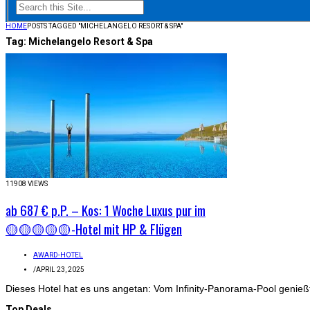
HOME
POSTS TAGGED "MICHELANGELO RESORT & SPA"
Tag:
Michelangelo Resort & Spa
11908 VIEWS
ab 687 € p.P. – Kos: 1 Woche Luxus pur im
🟡🟡🟡🟡🟡-Hotel mit HP & Flügen
AWARD-HOTEL
/
APRIL 23, 2025
Dieses Hotel hat es uns angetan: Vom Infinity-Panorama-Pool genieß
Top Deals