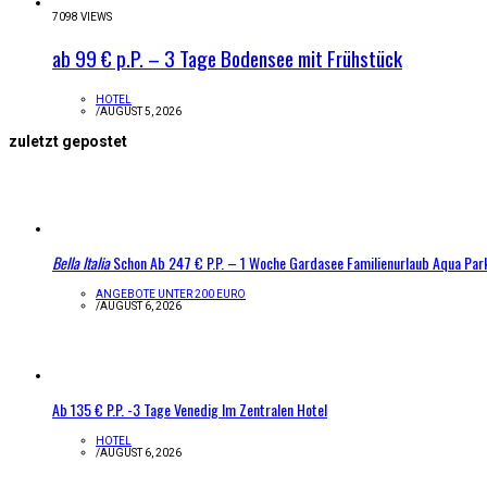
7098 VIEWS
ab 99 € p.P. – 3 Tage Bodensee mit Frühstück
HOTEL
/
AUGUST 5, 2026
zuletzt gepostet
Bella Italia
Schon Ab 247 € P.P. – 1 Woche Gardasee Familienurlaub Aqua Par
ANGEBOTE UNTER 200 EURO
/
AUGUST 6, 2026
Ab 135 € P.P. -3 Tage Venedig Im Zentralen Hotel
HOTEL
/
AUGUST 6, 2026