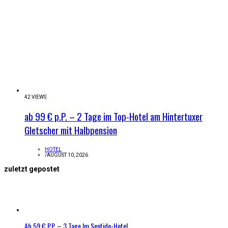
42 VIEWS
ab 99 € p.P. – 2 Tage im Top-Hotel am Hintertuxer
Gletscher mit Halbpension
HOTEL
/
AUGUST 10, 2026
zuletzt gepostet
Ab 59 € P.P. – 3 Tage Im Sentido-Hotel