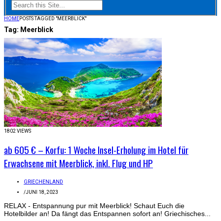
HOME
POSTS TAGGED "MEERBLICK"
Tag:
Meerblick
1802 VIEWS
ab 605 € – Korfu: 1 Woche Insel-Erholung im Hotel für
Erwachsene mit Meerblick, inkl. Flug und HP
GRIECHENLAND
/
JUNI 18, 2023
RELAX - Entspannung pur mit Meerblick! Schaut Euch die
Hotelbilder an! Da fängt das Entspannen sofort an! Griechisches...