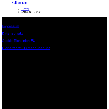
Halbpension
HOTEL
/
AUGUST 10, 2026
Infos zur Seite
Impressum
Datenschutz
Cookie-Richtlinien EU
Hier
erfährst Du mehr über uns