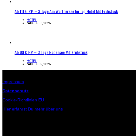
Ab 111 € P.P. – 3 Tage Am Wörthersee Im Top Hotel Mit Frühstück
HOTEL
/
AUGUST 6, 2026
Ab 99 € P.P. – 3 Tage Bodensee Mit Frühstück
HOTEL
/
AUGUST 5, 2026
Infos zur Seite
Impressum
Datenschutz
Cookie-Richtlinien EU
Hier
erfährst Du mehr über uns