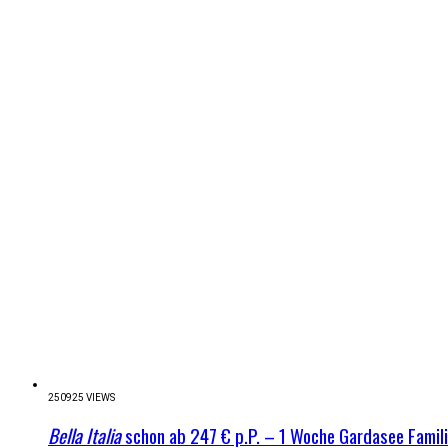
250925 VIEWS
Bella Italia
schon ab 247 € p.P. – 1 Woche Gardasee Famil