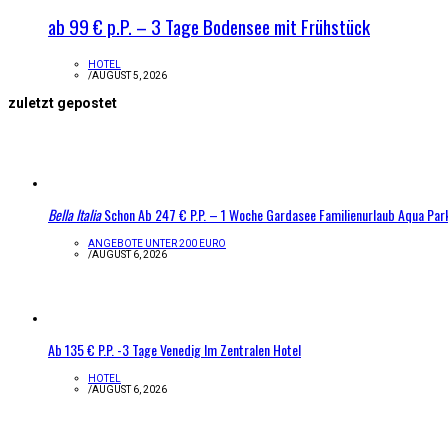
ab 99 € p.P. – 3 Tage Bodensee mit Frühstück
HOTEL
/
AUGUST 5, 2026
zuletzt gepostet
Bella Italia
Schon Ab 247 € P.P. – 1 Woche Gardasee Familienurlaub Aqua Par
ANGEBOTE UNTER 200 EURO
/
AUGUST 6, 2026
Ab 135 € P.P. -3 Tage Venedig Im Zentralen Hotel
HOTEL
/
AUGUST 6, 2026