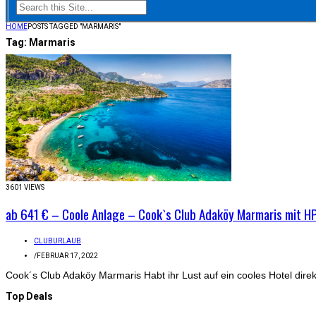
HOME
POSTS TAGGED "MARMARIS"
Tag:
Marmaris
3601 VIEWS
ab 641 € – Coole Anlage – Cook`s Club Adaköy Marmaris mit H
CLUBURLAUB
/
FEBRUAR 17, 2022
Cook´s Club Adaköy Marmaris Habt ihr Lust auf ein cooles Hotel direk
Top Deals