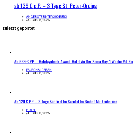
ab 139 € p.P. – 3 Tage St. Peter-Ording
ANGEBOTE UNTER 200 EURO
/
AUGUST 8, 2026
zuletzt gepostet
Ab 689 € P.P. – Holidaycheck-Award-Hotel An Der Soma Bay: 1 Woche Mit Fl
PAUSCHALREISEN
/
AUGUST 8, 2026
Ab 120 € P.P. – 3 Tage Südtirol Im Sarntal Im Biohof Mit Frühstück
HOTEL
/
AUGUST 8, 2026