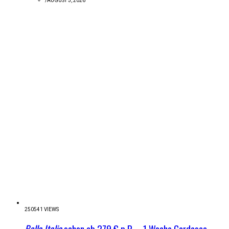
/
AUGUST 5, 2026
250541 VIEWS
Bella Italia
schon ab 279 € p.P. – 1 Woche Gardasee