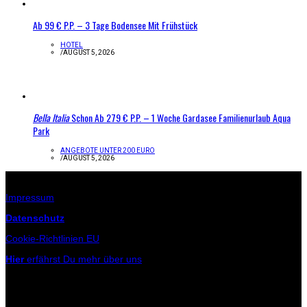
Ab 99 € P.P. – 3 Tage Bodensee Mit Frühstück
HOTEL
/
AUGUST 5, 2026
Bella Italia
Schon Ab 279 € P.P. – 1 Woche Gardasee Familienurlaub Aqua
Park
ANGEBOTE UNTER 200 EURO
/
AUGUST 5, 2026
Infos zur Seite
Impressum
Datenschutz
Cookie-Richtlinien EU
Hier
erfährst Du mehr über uns