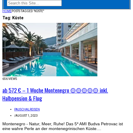
HOME
POSTS TAGGED "KÜSTE"
Tag:
Küste
656 VIEWS
ab 572 € – 1 Woche Montenegro 🟡🟡🟡🟡🟡 inkl.
Halbpension & Flug
PAUSCHALREISEN
/
AUGUST 1, 2023
Montenegro - Natur, Meer, Ruhe! Das 5* AMI Budva Petrovac ist
eine wahre Perle an der montenegrinischen Küste....