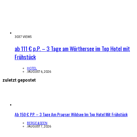
3037 VIEWS
ab 111 € p.P. – 3 Tage am Wörthersee im Top Hotel mit
Frühstück
HOTEL
/
AUGUST 6, 2026
zuletzt gepostet
Ab 150 € P.P. – 3 Tage Am Pragser Wildsee Im Top Hotel Mit Frühstück
BERGE & SEEN
/
AUGUST 7, 2026