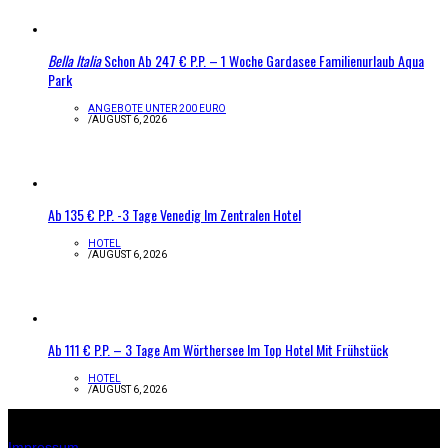
Bella Italia
Schon Ab 247 € P.P. – 1 Woche Gardasee Familienurlaub Aqua
Park
ANGEBOTE UNTER 200 EURO
/
AUGUST 6, 2026
Ab 135 € P.P. -3 Tage Venedig Im Zentralen Hotel
HOTEL
/
AUGUST 6, 2026
Ab 111 € P.P. – 3 Tage Am Wörthersee Im Top Hotel Mit Frühstück
HOTEL
/
AUGUST 6, 2026
Infos zur Seite
Impressum