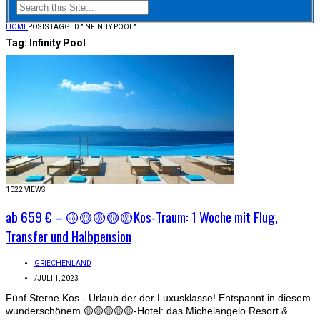
HOME
POSTS TAGGED "INFINITY POOL"
Tag:
Infinity Pool
1022 VIEWS
ab 659 € – 🟡🟡🟡🟡🟡Kos-Traum: 1 Woche mit Flug,
Transfer und Halbpension
GRIECHENLAND
/
JULI 1, 2023
Fünf Sterne Kos - Urlaub der der Luxusklasse! Entspannt in diesem
wunderschönem 🟡🟡🟡🟡🟡-Hotel: das Michelangelo Resort &