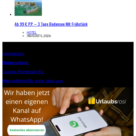
Ab 99 € P.P. – 3 Tage Bodensee Mit Frühstück
HOTEL
/
AUGUST 5, 2026
Infos zur Seite
Impressum
Datenschutz
Cookie-Richtlinien EU
Hier
erfährst Du mehr über uns