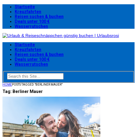
Startseite
Kreuzfahrten
Reisen suchen & buchen
Deals unter 100 €
Wasserrutschen
Startseite
Kreuzfahrten
Reisen suchen & buchen
Deals unter 100 €
Wasserrutschen
HOME
POSTS TAGGED "BERLINER MAUER"
Tag:
Berliner Mauer