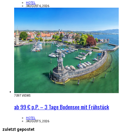
HOTEL
/
AUGUST 6, 2026
7097 VIEWS
ab 99 € p.P. – 3 Tage Bodensee mit Frühstück
HOTEL
/
AUGUST 5, 2026
zuletzt gepostet