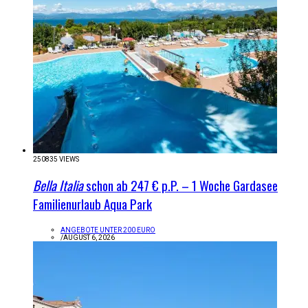
250835 VIEWS
Bella Italia
schon ab 247 € p.P. – 1 Woche Gardasee
Familienurlaub Aqua Park
ANGEBOTE UNTER 200 EURO
/
AUGUST 6, 2026