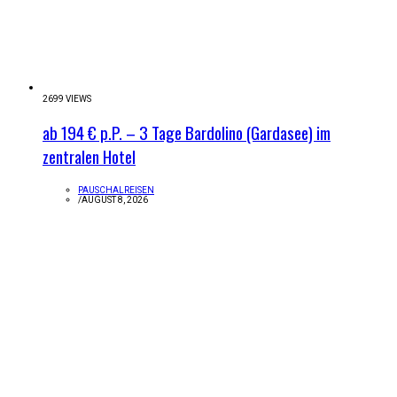
2699 VIEWS
ab 194 € p.P. – 3 Tage Bardolino (Gardasee) im
zentralen Hotel
PAUSCHALREISEN
/
AUGUST 8, 2026