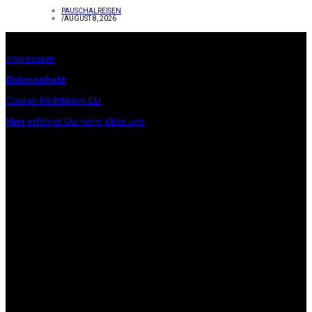
PAUSCHALREISEN
/
AUGUST 8, 2026
Infos zur Seite
Impressum
Datenschutz
Cookie-Richtlinien EU
Hier
erfährst Du mehr über uns