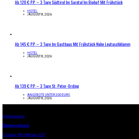
Ab 120 € P.P. – 3 Tage Südtirol Im Sarntal Im Biohof Mit Frühstück
HOTEL
/
AUGUST 8, 2026
Ab 145 € P.P. – 3 Tage Im Gasthaus Mit Frühstück Nahe Leutaschklamm
HOTEL
/
AUGUST 8, 2026
Ab 139 € P.P. – 3 Tage St. Peter-Ording
ANGEBOTE UNTER 200 EURO
/
AUGUST 8, 2026
Infos zur Seite
Impressum
Datenschutz
Cookie-Richtlinien EU