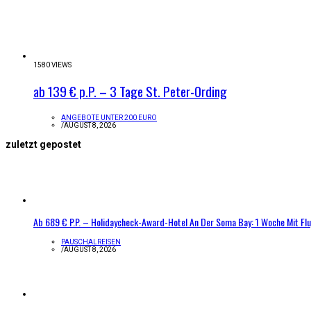
1580 VIEWS
ab 139 € p.P. – 3 Tage St. Peter-Ording
ANGEBOTE UNTER 200 EURO
/
AUGUST 8, 2026
zuletzt gepostet
Ab 689 € P.P. – Holidaycheck-Award-Hotel An Der Soma Bay: 1 Woche Mit Fl
PAUSCHALREISEN
/
AUGUST 8, 2026