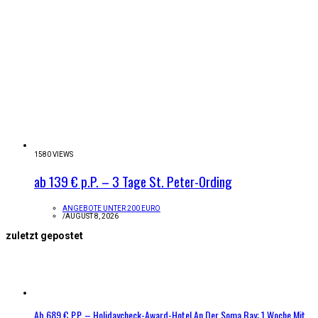
1580 VIEWS
ab 139 € p.P. – 3 Tage St. Peter-Ording
ANGEBOTE UNTER 200 EURO
/
AUGUST 8, 2026
zuletzt gepostet
Ab 689 € P.P. – Holidaycheck-Award-Hotel An Der Soma Bay: 1 Woche Mit