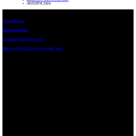
ANGEBOTE UNTER 200 EURO
/
AUGUST 8, 2026
Infos zur Seite
Impressum
Datenschutz
Cookie-Richtlinien EU
Hier
erfährst Du mehr über uns