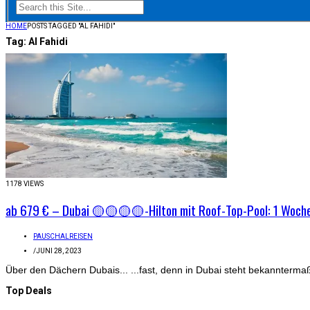
HOME
POSTS TAGGED "AL FAHIDI"
Tag:
Al Fahidi
1178 VIEWS
ab 679 € – Dubai 🟡🟡🟡🟡-Hilton mit Roof-Top-Pool: 1 Woche i
PAUSCHALREISEN
/
JUNI 28, 2023
Über den Dächern Dubais... ...fast, denn in Dubai steht bekannterma
Top Deals