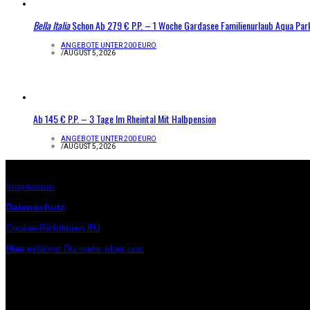
Bella Italia
Schon Ab 279 € P.P. – 1 Woche Gardasee Familienurlaub Aqua Par
ANGEBOTE UNTER 200 EURO
/
AUGUST 5, 2026
Ab 145 € P.P. – 3 Tage Im Rheintal Mit Halbpension
ANGEBOTE UNTER 200 EURO
/
AUGUST 5, 2026
Infos zur Seite
Impressum
Datenschutz
Cookie-Richtlinien EU
Hier
erfährst Du mehr über uns